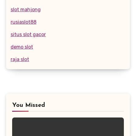
slot mahjong
rusiaslot88
situs slot gacor
demo slot
raja slot
You Missed