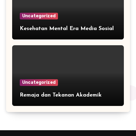
Uncategorized
Kesehatan Mental Era Media Sosial
Uncategorized
Remaja dan Tekanan Akademik