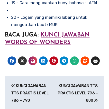
19 – Cara mengucapkan bunyi bahasa : LAFAL
20 – Logam yang memiliki lubang untuk
menguatkan baut : MUR
BACA JUGA:
KUNCI JAWABAN
WORDS OF WONDERS
Navigasi
KUNCI JAWABAN
KUNCI JAWABAN TTS
pos
TTS PRAKTIS LEVEL
PRAKTIS LEVEL 796 –
786 – 790
800