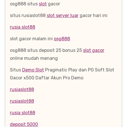
osg888 situs
slot
gacor
situs rusiaslot88
slot server luar
gacor hari ini
rusia slot88
slot gacor malam ini
osg888
osg888 situs deposit 25 bonus 25
slot gacor
online mudah menang
Situs
Demo Slot
Pragmatic Play dan PG Soft Slot
Gacor x500 Daftar Akun Pro Demo
rusiaslot88
rusiaslot88
rusia slot88
deposit 5000