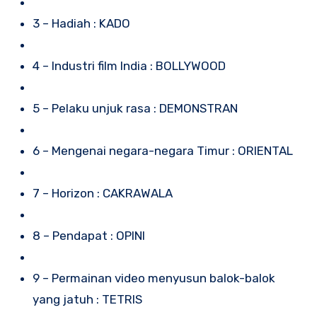
3 – Hadiah : KADO
4 – Industri film India : BOLLYWOOD
5 – Pelaku unjuk rasa : DEMONSTRAN
6 – Mengenai negara-negara Timur : ORIENTAL
7 – Horizon : CAKRAWALA
8 – Pendapat : OPINI
9 – Permainan video menyusun balok-balok
yang jatuh : TETRIS