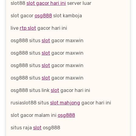
slot88
slot gacor hari ini
server luar
slot gacor
osg888
slot kamboja
live
rtp slot
gacor hari ini
osg888 situs
slot
gacor maxwin
osg888 situs
slot
gacor maxwin
osg888 situs
slot
gacor maxwin
osg888 situs
slot
gacor maxwin
osg888 situs link
slot
gacor hari ini
rusiaslot88 situs
slot mahjong
gacor hari ini
slot gacor malam ini
osg888
situs raja
slot
osg888