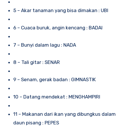
5 – Akar tanaman yang bisa dimakan : UBI
6 – Cuaca buruk, angin kencang : BADAI
7 – Bunyi dalam lagu : NADA
8 – Tali gitar : SENAR
9 – Senam, gerak badan : GIMNASTIK
10 – Datang mendekat : MENGHAMPIRI
11 – Makanan dari ikan yang dibungkus dalam
daun pisang : PEPES