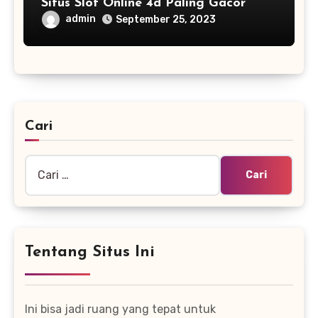
Situs Slot Online 4d Paling Gacor
admin
September 25, 2023
Cari
Cari
untuk:
Tentang Situs Ini
Ini bisa jadi ruang yang tepat untuk