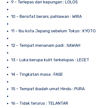
9 – Terlepas dari kepungan : LOLOS
10 – Bersifat berani, pahlawan : WIRA
11 – Ibu kota Jepang sebelum Tokyo : KYOTO
12 – Tempat menanam padi : SAWAH
13 – Luka berupa kulit terkelupas : LECET
14 – Tingkatan masa : FASE
15 – Tempat ibadah umat Hindu : PURA
16 – Tidak terurus : TELANTAR