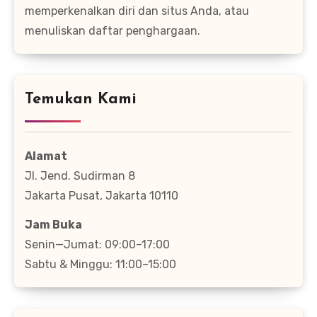
memperkenalkan diri dan situs Anda, atau
menuliskan daftar penghargaan.
Temukan Kami
Alamat
Jl. Jend. Sudirman 8
Jakarta Pusat, Jakarta 10110
Jam Buka
Senin—Jumat: 09:00–17:00
Sabtu & Minggu: 11:00–15:00