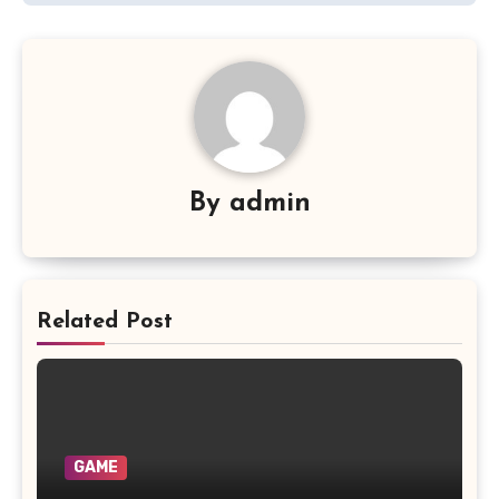
By
admin
Related Post
GAME