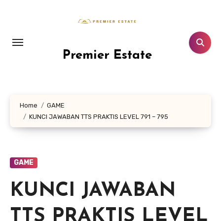
Lewati
ke
konten
Premier Estate
Home
GAME
KUNCI JAWABAN TTS PRAKTIS LEVEL 791 – 795
GAME
KUNCI JAWABAN
TTS PRAKTIS LEVEL