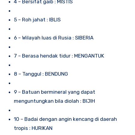
4 – Bersifat gaib : MISTIS
5 – Roh jahat : IBLIS
6 – Wilayah luas di Rusia : SIBERIA
7 – Berasa hendak tidur : MENGANTUK
8 – Tanggul : BENDUNG
9 – Batuan bermineral yang dapat
menguntungkan bila diolah : BIJIH
10 – Badai dengan angin kencang di daerah
tropis : HURIKAN