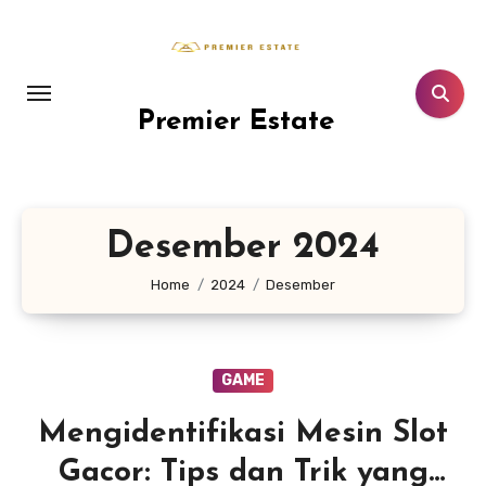
Lewati
ke
konten
Premier Estate
Desember 2024
Home
2024
Desember
GAME
Mengidentifikasi Mesin Slot
Gacor: Tips dan Trik yang