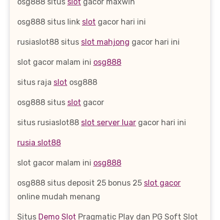
osg888 situs
slot
gacor maxwin
osg888 situs link
slot
gacor hari ini
rusiaslot88 situs
slot mahjong
gacor hari ini
slot gacor malam ini
osg888
situs raja
slot
osg888
osg888 situs
slot
gacor
situs rusiaslot88
slot server luar
gacor hari ini
rusia slot88
slot gacor malam ini
osg888
osg888 situs deposit 25 bonus 25
slot gacor
online mudah menang
Situs
Demo Slot
Pragmatic Play dan PG Soft Slot