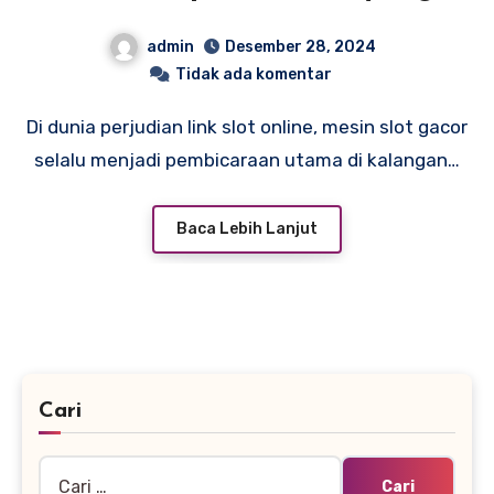
Efektif
admin
Desember 28, 2024
Tidak ada komentar
Di dunia perjudian link slot online, mesin slot gacor
selalu menjadi pembicaraan utama di kalangan…
Baca Lebih Lanjut
Cari
Cari