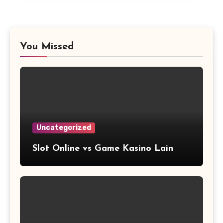
You Missed
Uncategorized
Slot Online vs Game Kasino Lain