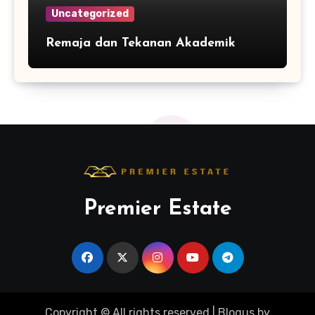
Uncategorized
Remaja dan Tekanan Akademik
Premier Estate
Copyright © All rights reserved
|
Blogus
by