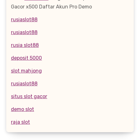
Gacor x500 Daftar Akun Pro Demo
rusiaslot88
rusiaslot88
rusia slot88
deposit 5000
slot mahjong
rusiaslot88
situs slot gacor
demo slot
raja slot