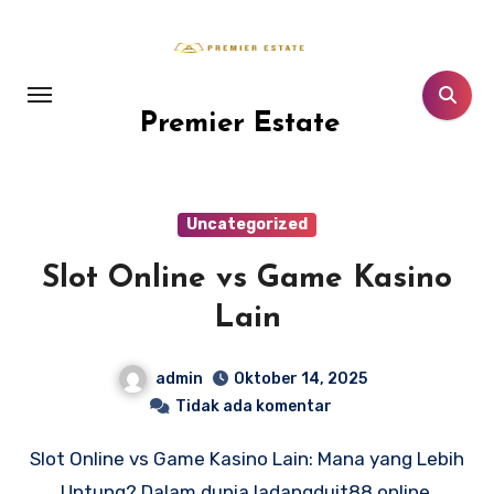
Lewati
ke
konten
Premier Estate
Uncategorized
Slot Online vs Game Kasino
Lain
admin
Oktober 14, 2025
Tidak ada komentar
Slot Online vs Game Kasino Lain: Mana yang Lebih
Untung? Dalam dunia ladangduit88 online,