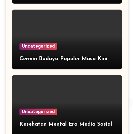
Uncategorized
Cermin Budaya Populer Masa Kini
Uncategorized
Kesehatan Mental Era Media Sosial