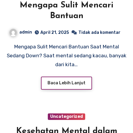
Mengapa Sulit Mencari
Bantuan
admin
April 21, 2025
Tidak ada komentar
Mengapa Sulit Mencari Bantuan Saat Mental
Sedang Down? Saat mental sedang kacau, banyak
dari kita…
Baca Lebih Lanjut
Uncategorized
Kesehatan Mental dalam