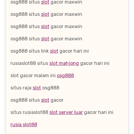
osg888 situs
slot
gacor maxwin
osg888 situs
slot
gacor maxwin
osg888 situs
slot
gacor maxwin
osg888 situs
slot
gacor maxwin
osg888 situs link
slot
gacor hari ini
rusiaslot88 situs
slot mahjong
gacor hari ini
slot gacor malam ini
osg888
situs raja
slot
osg888
osg888 situs
slot
gacor
situs rusiaslot88
slot server luar
gacor hari ini
rusia slot88