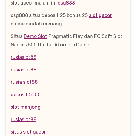
slot gacor malam ini
osg888
osg888 situs deposit 25 bonus 25
slot gacor
online mudah menang
Situs
Demo Slot
Pragmatic Play dan PG Soft Slot
Gacor x500 Daftar Akun Pro Demo
rusiaslot88
rusiaslot88
rusia slot88
deposit 5000
slot mahjong
rusiaslot88
situs slot gacor