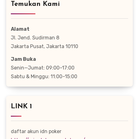
Temukan Kami
Alamat
Jl. Jend. Sudirman 8
Jakarta Pusat, Jakarta 10110
Jam Buka
Senin—Jumat: 09:00–17:00
Sabtu & Minggu: 11:00–15:00
LINK 1
daftar akun idn poker