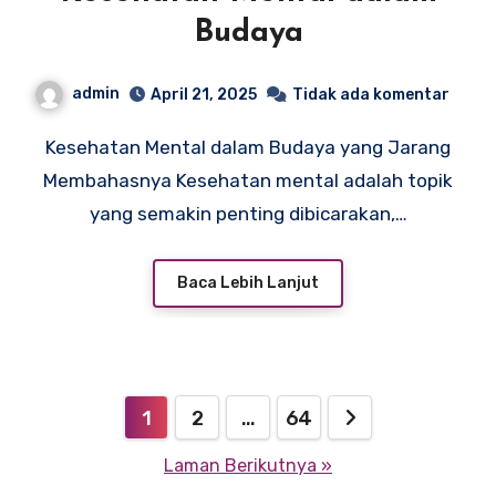
Budaya
admin
April 21, 2025
Tidak ada komentar
Kesehatan Mental dalam Budaya yang Jarang
Membahasnya Kesehatan mental adalah topik
yang semakin penting dibicarakan,…
Baca Lebih Lanjut
Paginasi
1
2
…
64
pos
Laman Berikutnya »