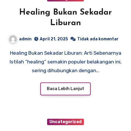
Healing Bukan Sekadar
Liburan
admin
April 21, 2025
Tidak ada komentar
Healing Bukan Sekadar Liburan: Arti Sebenarnya
Istilah “healing” semakin populer belakangan ini,
sering dihubungkan dengan…
Baca Lebih Lanjut
Uncategorized