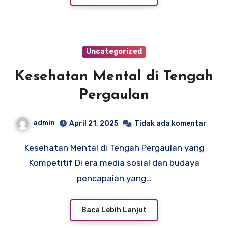
Uncategorized
Kesehatan Mental di Tengah
Pergaulan
admin
April 21, 2025
Tidak ada komentar
Kesehatan Mental di Tengah Pergaulan yang
Kompetitif Di era media sosial dan budaya
pencapaian yang…
Baca Lebih Lanjut