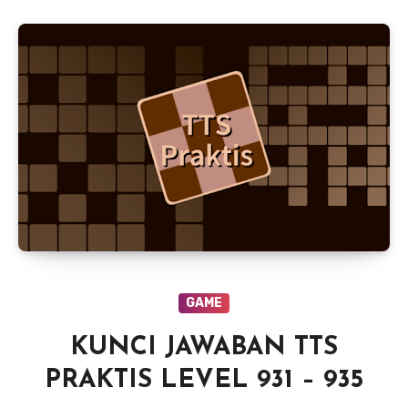
GAME
KUNCI JAWABAN TTS
PRAKTIS LEVEL 931 – 935