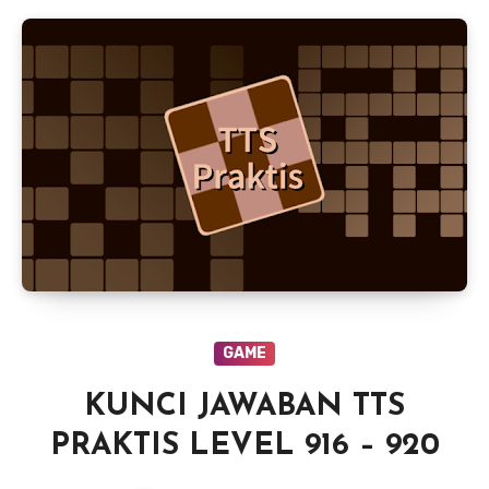
GAME
KUNCI JAWABAN TTS
PRAKTIS LEVEL 916 – 920