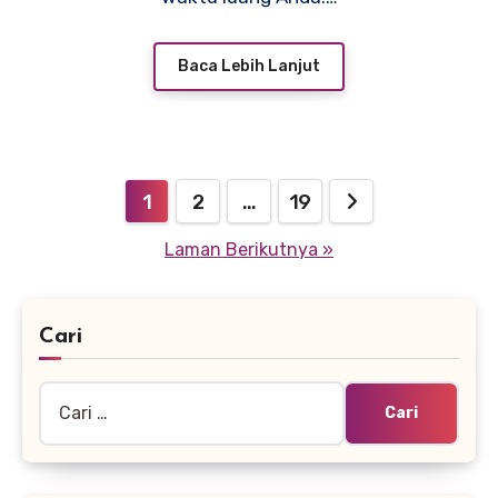
Baca Lebih Lanjut
Paginasi
1
2
…
19
pos
Laman Berikutnya »
Cari
Cari
untuk: