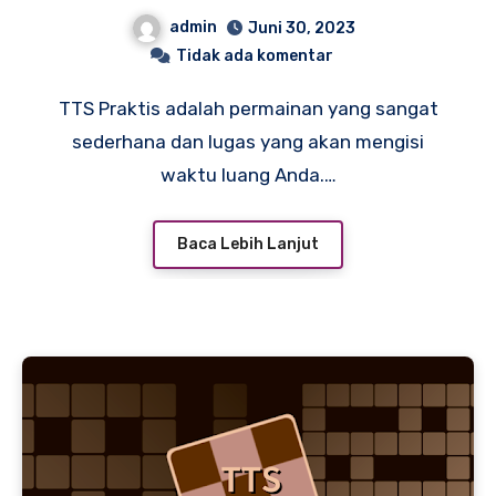
admin
Juni 30, 2023
Tidak ada komentar
TTS Praktis adalah permainan yang sangat
sederhana dan lugas yang akan mengisi
waktu luang Anda.…
Baca Lebih Lanjut