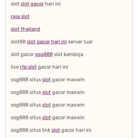
slot
slot gacor
hari ini
raja slot
slot thailand
slot88
slot gacor hari ini
server luar
slot gacor
osg888
slot kamboja
live
rtp slot
gacor hari ini
osg888 situs
slot
gacor maxwin
osg888 situs
slot
gacor maxwin
osg888 situs
slot
gacor maxwin
osg888 situs
slot
gacor maxwin
osg888 situs link
slot
gacor hari ini