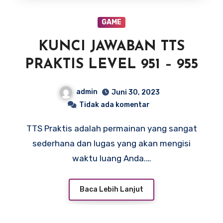
GAME
KUNCI JAWABAN TTS
PRAKTIS LEVEL 951 – 955
admin
Juni 30, 2023
Tidak ada komentar
TTS Praktis adalah permainan yang sangat
sederhana dan lugas yang akan mengisi
waktu luang Anda.…
Baca Lebih Lanjut