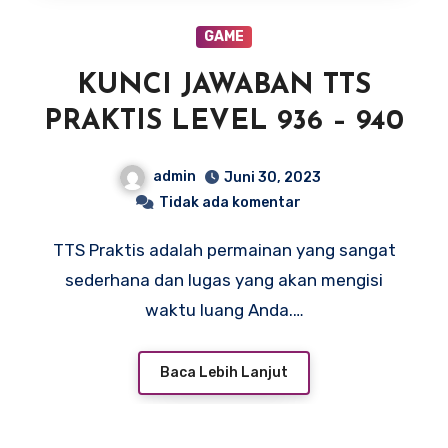
GAME
KUNCI JAWABAN TTS
PRAKTIS LEVEL 936 – 940
admin
Juni 30, 2023
Tidak ada komentar
TTS Praktis adalah permainan yang sangat
sederhana dan lugas yang akan mengisi
waktu luang Anda.…
Baca Lebih Lanjut