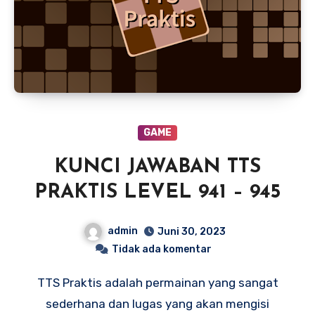
GAME
KUNCI JAWABAN TTS
PRAKTIS LEVEL 941 – 945
admin
Juni 30, 2023
Tidak ada komentar
TTS Praktis adalah permainan yang sangat
sederhana dan lugas yang akan mengisi