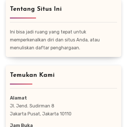
Tentang Situs Ini
Ini bisa jadi ruang yang tepat untuk
memperkenalkan diri dan situs Anda, atau
menuliskan daftar penghargaan.
Temukan Kami
Alamat
Jl. Jend. Sudirman 8
Jakarta Pusat, Jakarta 10110
Jam Buka