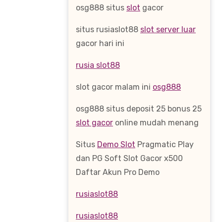
osg888 situs
slot
gacor
situs rusiaslot88
slot server luar
gacor hari ini
rusia slot88
slot gacor malam ini
osg888
osg888 situs deposit 25 bonus 25
slot gacor
online mudah menang
Situs
Demo Slot
Pragmatic Play
dan PG Soft Slot Gacor x500
Daftar Akun Pro Demo
rusiaslot88
rusiaslot88