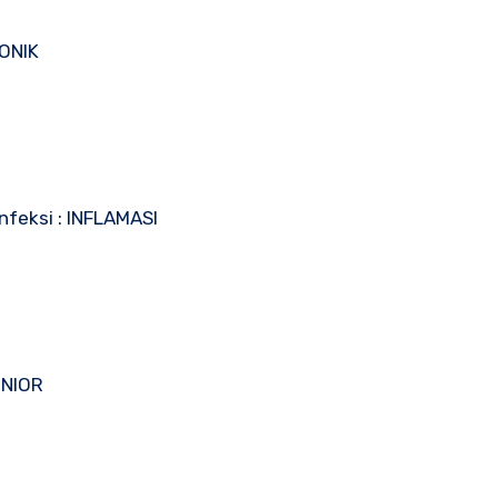
SONIK
feksi : INFLAMASI
ENIOR