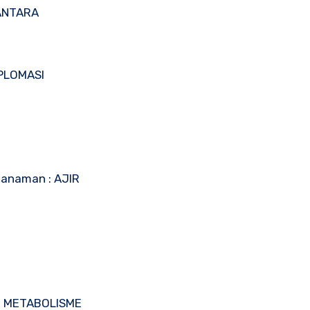
SANTARA
IPLOMASI
tanaman : AJIR
 : METABOLISME