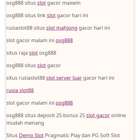
osg888 situs
slot
gacor maxwin
osg888 situs link
slot
gacor hari ini
rusiaslot88 situs
slot mahjong
gacor hari ini
slot gacor malam ini
osg888
situs raja
slot
osg888
osg888 situs
slot
gacor
situs rusiaslot88
slot server luar
gacor hari ini
rusia slot88
slot gacor malam ini
osg888
osg888 situs deposit 25 bonus 25
slot gacor
online
mudah menang
Situs
Demo Slot
Pragmatic Play dan PG Soft Slot