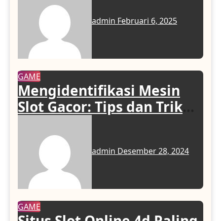
admin
Februari 6, 2025
GAME
Mengidentifikasi Mesin
Slot Gacor: Tips dan Trik
yang Efektif
admin
Desember 28, 2024
GAME
Situs Slot Online 4d Paling