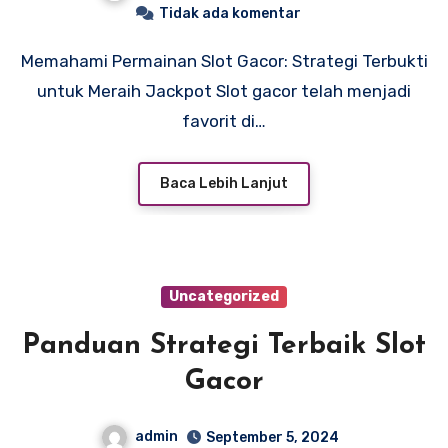
Tidak ada komentar
Memahami Permainan Slot Gacor: Strategi Terbukti
untuk Meraih Jackpot Slot gacor telah menjadi
favorit di…
Baca Lebih Lanjut
Uncategorized
Panduan Strategi Terbaik Slot
Gacor
admin
September 5, 2024