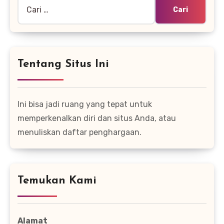
Cari
untuk:
Tentang Situs Ini
Ini bisa jadi ruang yang tepat untuk
memperkenalkan diri dan situs Anda, atau
menuliskan daftar penghargaan.
Temukan Kami
Alamat