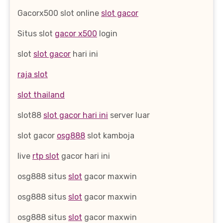
Gacorx500 slot online
slot gacor
Situs slot
gacor x500
login
slot
slot gacor
hari ini
raja slot
slot thailand
slot88
slot gacor hari ini
server luar
slot gacor
osg888
slot kamboja
live
rtp slot
gacor hari ini
osg888 situs
slot
gacor maxwin
osg888 situs
slot
gacor maxwin
osg888 situs
slot
gacor maxwin