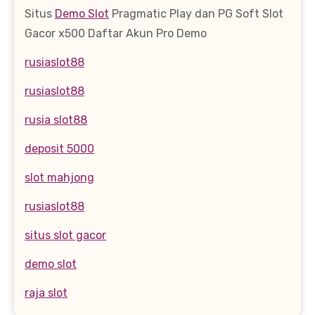
Situs
Demo Slot
Pragmatic Play dan PG Soft Slot
Gacor x500 Daftar Akun Pro Demo
rusiaslot88
rusiaslot88
rusia slot88
deposit 5000
slot mahjong
rusiaslot88
situs slot gacor
demo slot
raja slot