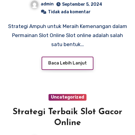
admin
September 5, 2024
Tidak ada komentar
Strategi Ampuh untuk Meraih Kemenangan dalam
Permainan Slot Online Slot online adalah salah
satu bentuk…
Baca Lebih Lanjut
Uncategorized
Strategi Terbaik Slot Gacor
Online