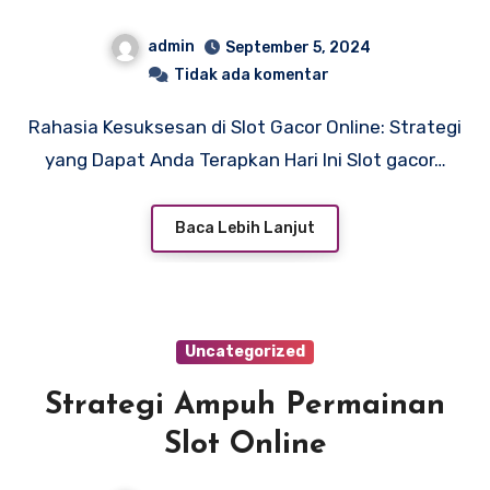
admin
September 5, 2024
Tidak ada komentar
Rahasia Kesuksesan di Slot Gacor Online: Strategi
yang Dapat Anda Terapkan Hari Ini Slot gacor…
Baca Lebih Lanjut
Uncategorized
Strategi Ampuh Permainan
Slot Online