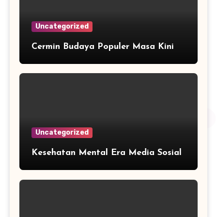
Uncategorized
Cermin Budaya Populer Masa Kini
Uncategorized
Kesehatan Mental Era Media Sosial