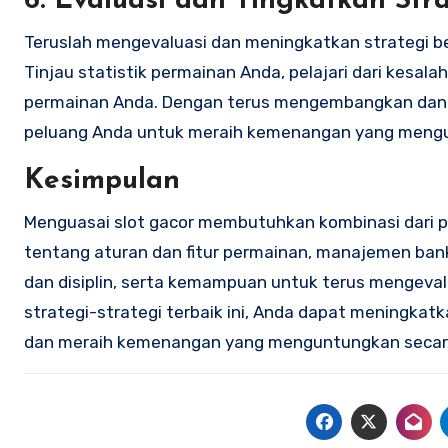
6. Evaluasi dan Tingkatkan Str
Teruslah mengevaluasi dan meningkatkan strategi b
Tinjau statistik permainan Anda, pelajari dari kesala
permainan Anda. Dengan terus mengembangkan dan
peluang Anda untuk meraih kemenangan yang meng
Kesimpulan
Menguasai slot gacor membutuhkan kombinasi dari
tentang aturan dan fitur permainan, manajemen ban
dan disiplin, serta kemampuan untuk terus mengeva
strategi-strategi terbaik ini, Anda dapat meningkat
dan meraih kemenangan yang menguntungkan secara 