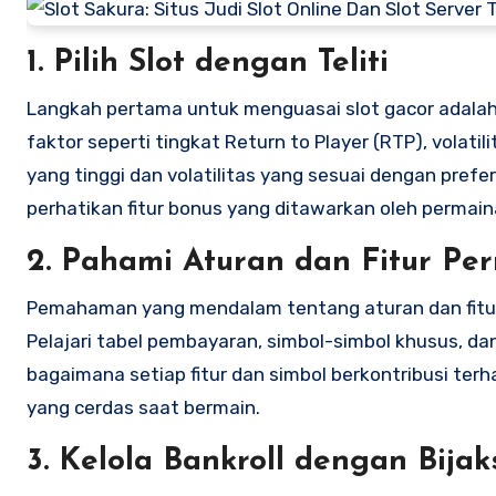
1. Pilih Slot dengan Teliti
Langkah pertama untuk menguasai slot gacor adalah
faktor seperti tingkat Return to Player (RTP), volatil
yang tinggi dan volatilitas yang sesuai dengan pre
perhatikan fitur bonus yang ditawarkan oleh permain
2. Pahami Aturan dan Fitur Pe
Pemahaman yang mendalam tentang aturan dan fitur 
Pelajari tabel pembayaran, simbol-simbol khusus, da
bagaimana setiap fitur dan simbol berkontribusi 
yang cerdas saat bermain.
3. Kelola Bankroll dengan Bija