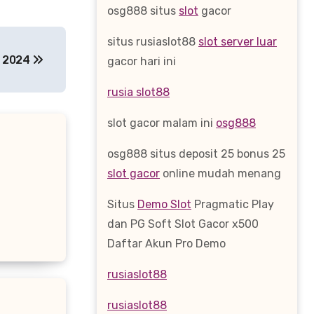
osg888 situs
slot
gacor
situs rusiaslot88
slot server luar
r 2024
gacor hari ini
rusia slot88
slot gacor malam ini
osg888
osg888 situs deposit 25 bonus 25
slot gacor
online mudah menang
Situs
Demo Slot
Pragmatic Play
dan PG Soft Slot Gacor x500
Daftar Akun Pro Demo
rusiaslot88
rusiaslot88