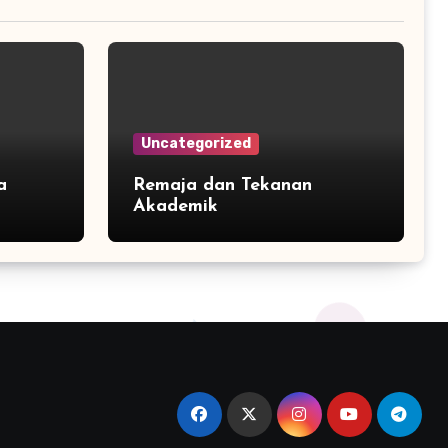
Uncategorized
a
Remaja dan Tekanan
Akademik