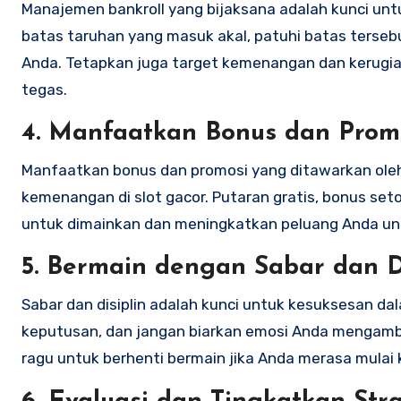
Manajemen bankroll yang bijaksana adalah kunci unt
batas taruhan yang masuk akal, patuhi batas terseb
Anda. Tetapkan juga target kemenangan dan kerugia
tegas.
4. Manfaatkan Bonus dan Prom
Manfaatkan bonus dan promosi yang ditawarkan oleh
kemenangan di slot gacor. Putaran gratis, bonus s
untuk dimainkan dan meningkatkan peluang Anda u
5. Bermain dengan Sabar dan Di
Sabar dan disiplin adalah kunci untuk kesuksesan d
keputusan, dan jangan biarkan emosi Anda mengambil
ragu untuk berhenti bermain jika Anda merasa mulai 