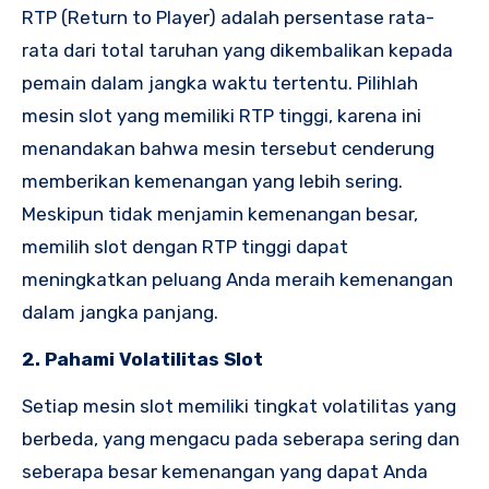
RTP (Return to Player) adalah persentase rata-
rata dari total taruhan yang dikembalikan kepada
pemain dalam jangka waktu tertentu. Pilihlah
mesin slot yang memiliki RTP tinggi, karena ini
menandakan bahwa mesin tersebut cenderung
memberikan kemenangan yang lebih sering.
Meskipun tidak menjamin kemenangan besar,
memilih slot dengan RTP tinggi dapat
meningkatkan peluang Anda meraih kemenangan
dalam jangka panjang.
2. Pahami Volatilitas Slot
Setiap mesin slot memiliki tingkat volatilitas yang
berbeda, yang mengacu pada seberapa sering dan
seberapa besar kemenangan yang dapat Anda