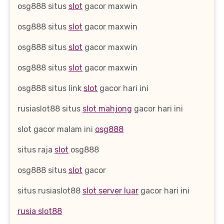
osg888 situs
slot
gacor maxwin
osg888 situs
slot
gacor maxwin
osg888 situs
slot
gacor maxwin
osg888 situs
slot
gacor maxwin
osg888 situs link
slot
gacor hari ini
rusiaslot88 situs
slot mahjong
gacor hari ini
slot gacor malam ini
osg888
situs raja
slot
osg888
osg888 situs
slot
gacor
situs rusiaslot88
slot server luar
gacor hari ini
rusia slot88