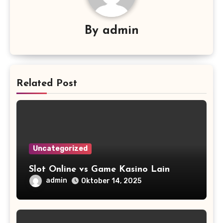
By
admin
Related Post
Uncategorized
Slot Online vs Game Kasino Lain
admin
Oktober 14, 2025