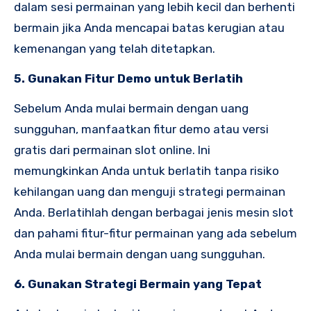
dalam sesi permainan yang lebih kecil dan berhenti
bermain jika Anda mencapai batas kerugian atau
kemenangan yang telah ditetapkan.
5. Gunakan Fitur Demo untuk Berlatih
Sebelum Anda mulai bermain dengan uang
sungguhan, manfaatkan fitur demo atau versi
gratis dari permainan slot online. Ini
memungkinkan Anda untuk berlatih tanpa risiko
kehilangan uang dan menguji strategi permainan
Anda. Berlatihlah dengan berbagai jenis mesin slot
dan pahami fitur-fitur permainan yang ada sebelum
Anda mulai bermain dengan uang sungguhan.
6. Gunakan Strategi Bermain yang Tepat