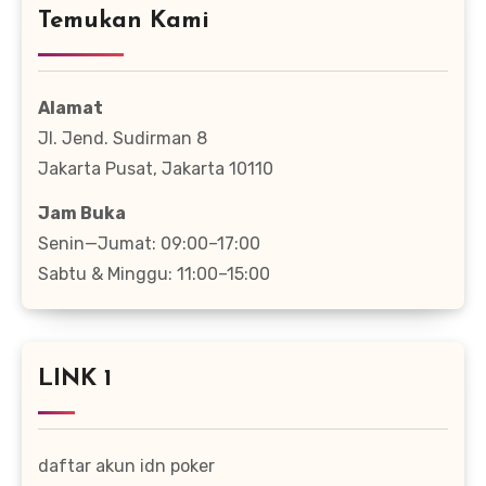
Temukan Kami
Alamat
Jl. Jend. Sudirman 8
Jakarta Pusat, Jakarta 10110
Jam Buka
Senin—Jumat: 09:00–17:00
Sabtu & Minggu: 11:00–15:00
LINK 1
daftar akun idn poker