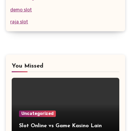
demo slot
raja slot
You Missed
Uncategorized
Slot Online vs Game Kasino Lain