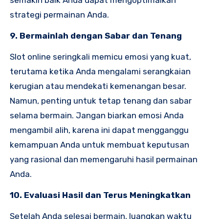
semakin baik Anda dapat mengoptimalkan
strategi permainan Anda.
9. Bermainlah dengan Sabar dan Tenang
Slot online seringkali memicu emosi yang kuat,
terutama ketika Anda mengalami serangkaian
kerugian atau mendekati kemenangan besar.
Namun, penting untuk tetap tenang dan sabar
selama bermain. Jangan biarkan emosi Anda
mengambil alih, karena ini dapat mengganggu
kemampuan Anda untuk membuat keputusan
yang rasional dan memengaruhi hasil permainan
Anda.
10. Evaluasi Hasil dan Terus Meningkatkan
Setelah Anda selesai bermain, luangkan waktu