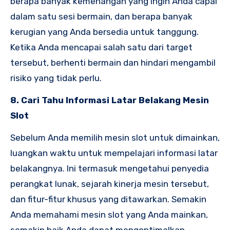
berapa banyak kemenangan yang ingin Anda capai
dalam satu sesi bermain, dan berapa banyak
kerugian yang Anda bersedia untuk tanggung.
Ketika Anda mencapai salah satu dari target
tersebut, berhenti bermain dan hindari mengambil
risiko yang tidak perlu.
8. Cari Tahu Informasi Latar Belakang Mesin
Slot
Sebelum Anda memilih mesin slot untuk dimainkan,
luangkan waktu untuk mempelajari informasi latar
belakangnya. Ini termasuk mengetahui penyedia
perangkat lunak, sejarah kinerja mesin tersebut,
dan fitur-fitur khusus yang ditawarkan. Semakin
Anda memahami mesin slot yang Anda mainkan,