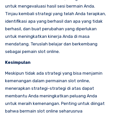
untuk mengevaluasi hasil sesi bermain Anda.
Tinjau kembali strategi yang telah Anda terapkan,
identifikasi apa yang berhasil dan apa yang tidak
berhasil, dan buat perubahan yang diperlukan
untuk meningkatkan kinerja Anda di masa
mendatang. Teruslah belajar dan berkembang
sebagai pemain slot online.
Kesimpulan
Meskipun tidak ada strategi yang bisa menjamin
kemenangan dalam permainan slot online,
menerapkan strategi-strategi di atas dapat
membantu Anda meningkatkan peluang Anda
untuk meraih kemenangan. Penting untuk diingat
bahwa bermain slot online seharusnya