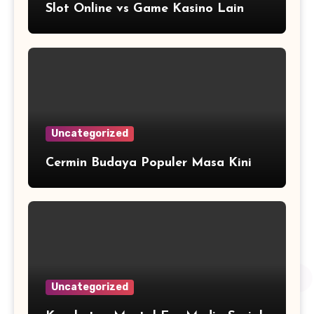
Slot Online vs Game Kasino Lain
Uncategorized
Cermin Budaya Populer Masa Kini
Uncategorized