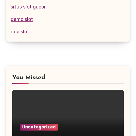
situs slot gacor
demo slot
raja slot
You Missed
Uncategorized