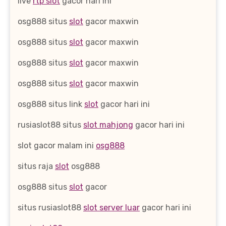
live
rtp slot
gacor hari ini
osg888 situs
slot
gacor maxwin
osg888 situs
slot
gacor maxwin
osg888 situs
slot
gacor maxwin
osg888 situs
slot
gacor maxwin
osg888 situs link
slot
gacor hari ini
rusiaslot88 situs
slot mahjong
gacor hari ini
slot gacor malam ini
osg888
situs raja
slot
osg888
osg888 situs
slot
gacor
situs rusiaslot88
slot server luar
gacor hari ini