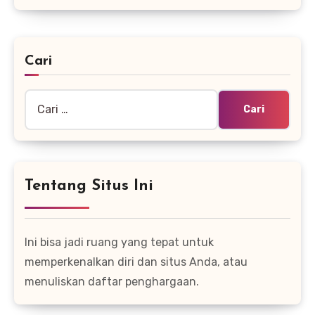
Cari
Cari
untuk:
Tentang Situs Ini
Ini bisa jadi ruang yang tepat untuk
memperkenalkan diri dan situs Anda, atau
menuliskan daftar penghargaan.