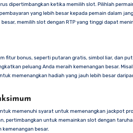
rus dipertimbangkan ketika memilih slot. Pilihlah perm
e pembayaran yang lebih besar kepada pemain dalam jan
besar, memilih slot dengan RTP yang tinggi dapat men
itur bonus, seperti putaran gratis, simbol liar, dan pu
ningkatkan peluang Anda meraih kemenangan besar. Misal
ntuk memenangkan hadiah yang jauh lebih besar daripa
aksimum
 untuk memenuhi syarat untuk memenangkan jackpot pro
kan, pertimbangkan untuk memainkan slot dengan taruh
h kemenangan besar.