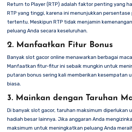
Return to Player (RTP) adalah faktor penting yang ha
RTP yang tinggi, karena ini menunjukkan persentas
tertentu. Meskipun RTP tidak menjamin kemenangan 
peluang Anda secara keseluruhan.
2. Manfaatkan Fitur Bonus
Banyak slot gacor online menawarkan berbagai macam f
Manfaatkan fitur-fitur ini sebaik mungkin untuk me
putaran bonus sering kali memberikan kesempatan u
biasa.
3. Mainkan dengan Taruhan M
Di banyak slot gacor, taruhan maksimum diperlukan
hadiah besar lainnya. Jika anggaran Anda mengizin
maksimum untuk meningkatkan peluang Anda merai