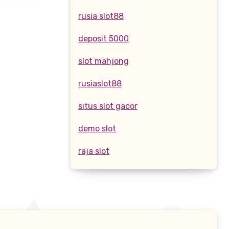
rusia slot88
deposit 5000
slot mahjong
rusiaslot88
situs slot gacor
demo slot
raja slot