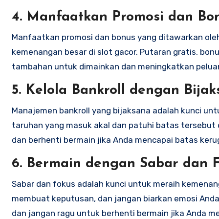
4. Manfaatkan Promosi dan Bo
Manfaatkan promosi dan bonus yang ditawarkan oleh
kemenangan besar di slot gacor. Putaran gratis, bo
tambahan untuk dimainkan dan meningkatkan pelu
5. Kelola Bankroll dengan Bija
Manajemen bankroll yang bijaksana adalah kunci un
taruhan yang masuk akal dan patuhi batas tersebut
dan berhenti bermain jika Anda mencapai batas ker
6. Bermain dengan Sabar dan 
Sabar dan fokus adalah kunci untuk meraih kemenang
membuat keputusan, dan jangan biarkan emosi Anda 
dan jangan ragu untuk berhenti bermain jika Anda me