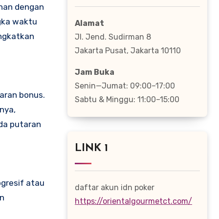
ainan dengan
gka waktu
Alamat
ingkatkan
Jl. Jend. Sudirman 8
Jakarta Pusat, Jakarta 10110
Jam Buka
Senin—Jumat: 09:00–17:00
taran bonus.
Sabtu & Minggu: 11:00–15:00
nya,
da putaran
LINK 1
gresif atau
daftar akun idn poker
an
https://orientalgourmetct.com/