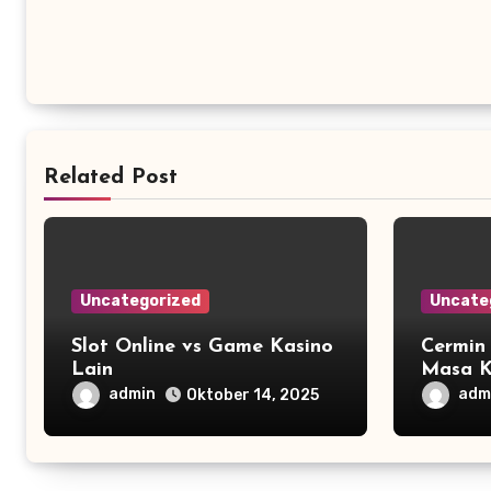
Related Post
Uncategorized
Uncate
Slot Online vs Game Kasino
Cermin
Lain
Masa K
admin
adm
Oktober 14, 2025