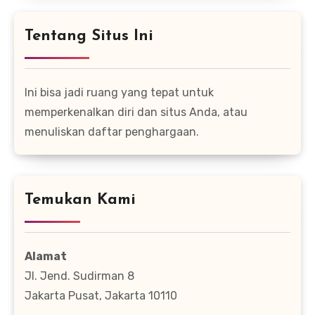
Tentang Situs Ini
Ini bisa jadi ruang yang tepat untuk
memperkenalkan diri dan situs Anda, atau
menuliskan daftar penghargaan.
Temukan Kami
Alamat
Jl. Jend. Sudirman 8
Jakarta Pusat, Jakarta 10110