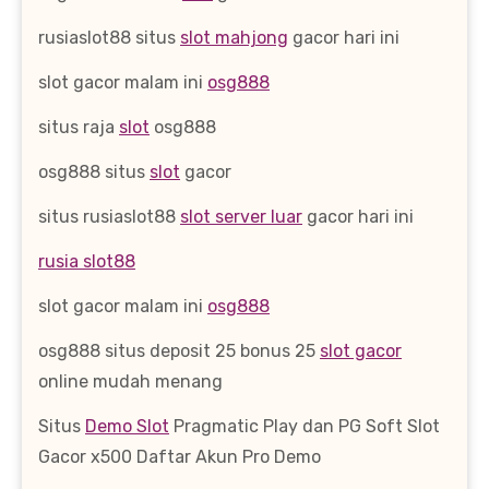
rusiaslot88 situs
slot mahjong
gacor hari ini
slot gacor malam ini
osg888
situs raja
slot
osg888
osg888 situs
slot
gacor
situs rusiaslot88
slot server luar
gacor hari ini
rusia slot88
slot gacor malam ini
osg888
osg888 situs deposit 25 bonus 25
slot gacor
online mudah menang
Situs
Demo Slot
Pragmatic Play dan PG Soft Slot
Gacor x500 Daftar Akun Pro Demo