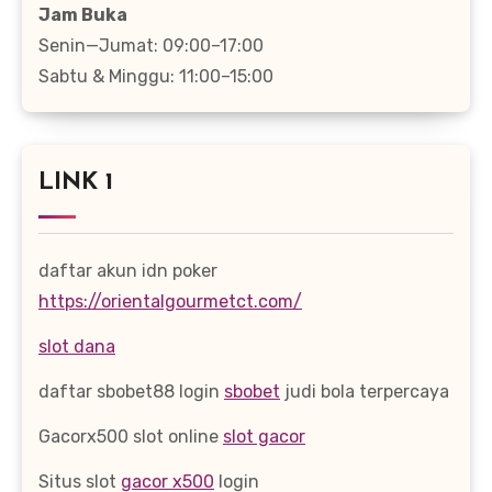
Jam Buka
Senin—Jumat: 09:00–17:00
Sabtu & Minggu: 11:00–15:00
LINK 1
daftar akun idn poker
https://orientalgourmetct.com/
slot dana
daftar sbobet88 login
sbobet
judi bola terpercaya
Gacorx500 slot online
slot gacor
Situs slot
gacor x500
login