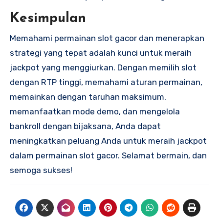
Kesimpulan
Memahami permainan slot gacor dan menerapkan
strategi yang tepat adalah kunci untuk meraih
jackpot yang menggiurkan. Dengan memilih slot
dengan RTP tinggi, memahami aturan permainan,
memainkan dengan taruhan maksimum,
memanfaatkan mode demo, dan mengelola
bankroll dengan bijaksana, Anda dapat
meningkatkan peluang Anda untuk meraih jackpot
dalam permainan slot gacor. Selamat bermain, dan
semoga sukses!