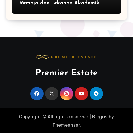
Remaja dan Tekanan Akademik
Premier Estate
Copyright © All rights reserved
|
Blogus
by
Themeansar
.