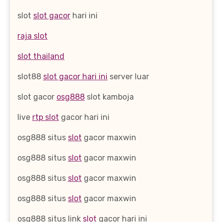
slot
slot gacor
hari ini
raja slot
slot thailand
slot88
slot gacor hari ini
server luar
slot gacor
osg888
slot kamboja
live
rtp slot
gacor hari ini
osg888 situs
slot
gacor maxwin
osg888 situs
slot
gacor maxwin
osg888 situs
slot
gacor maxwin
osg888 situs
slot
gacor maxwin
osg888 situs link
slot
gacor hari ini