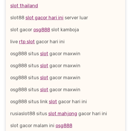
slot thailand
slot88
slot gacor hari ini
server luar
slot gacor
osg888
slot kamboja
live
rtp slot
gacor hari ini
osg888 situs
slot
gacor maxwin
osg888 situs
slot
gacor maxwin
osg888 situs
slot
gacor maxwin
osg888 situs
slot
gacor maxwin
osg888 situs link
slot
gacor hari ini
rusiaslot88 situs
slot mahjong
gacor hari ini
slot gacor malam ini
osg888