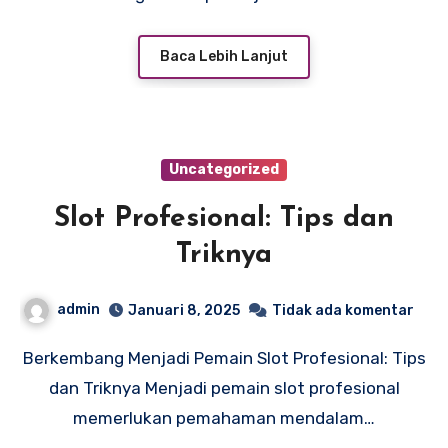
Baca Lebih Lanjut
Uncategorized
Slot Profesional: Tips dan
Triknya
admin
Januari 8, 2025
Tidak ada komentar
Berkembang Menjadi Pemain Slot Profesional: Tips
dan Triknya Menjadi pemain slot profesional
memerlukan pemahaman mendalam…