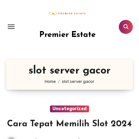
Lewati
ke
konten
Premier Estate
slot server gacor
Home
slot server gacor
Uncategorized
Cara Tepat Memilih Slot 2024