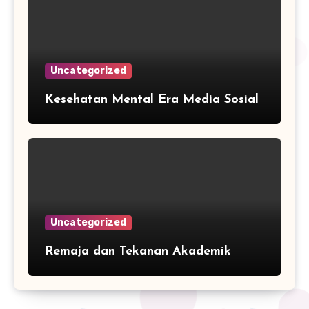
Uncategorized
Kesehatan Mental Era Media Sosial
Uncategorized
Remaja dan Tekanan Akademik