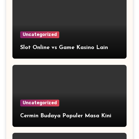
Uncategorized
Slot Online vs Game Kasino Lain
Uncategorized
Cermin Budaya Populer Masa Kini