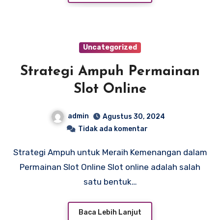
Uncategorized
Strategi Ampuh Permainan
Slot Online
admin
Agustus 30, 2024
Tidak ada komentar
Strategi Ampuh untuk Meraih Kemenangan dalam
Permainan Slot Online Slot online adalah salah
satu bentuk…
Baca Lebih Lanjut