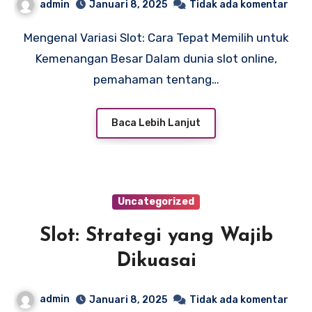
admin
Januari 8, 2025
Tidak ada komentar
Mengenal Variasi Slot: Cara Tepat Memilih untuk
Kemenangan Besar Dalam dunia slot online,
pemahaman tentang…
Baca Lebih Lanjut
Uncategorized
Slot: Strategi yang Wajib
Dikuasai
admin
Januari 8, 2025
Tidak ada komentar