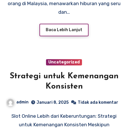
orang di Malaysia, menawarkan hiburan yang seru
dan…
Baca Lebih Lanjut
Uncategorized
Strategi untuk Kemenangan
Konsisten
admin
Januari 8, 2025
Tidak ada komentar
Slot Online Lebih dari Keberuntungan: Strategi
untuk Kemenangan Konsisten Meskipun