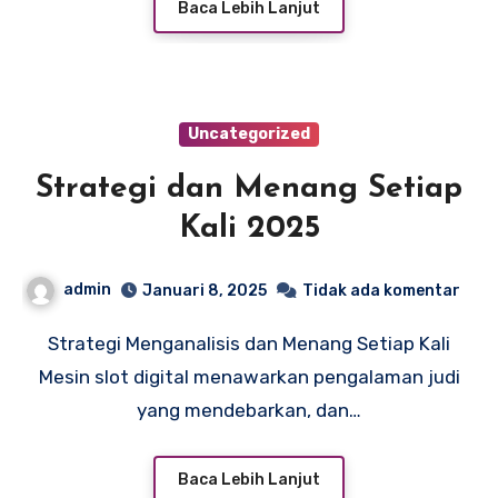
Baca Lebih Lanjut
Uncategorized
Strategi dan Menang Setiap
Kali 2025
admin
Januari 8, 2025
Tidak ada komentar
Strategi Menganalisis dan Menang Setiap Kali
Mesin slot digital menawarkan pengalaman judi
yang mendebarkan, dan…
Baca Lebih Lanjut