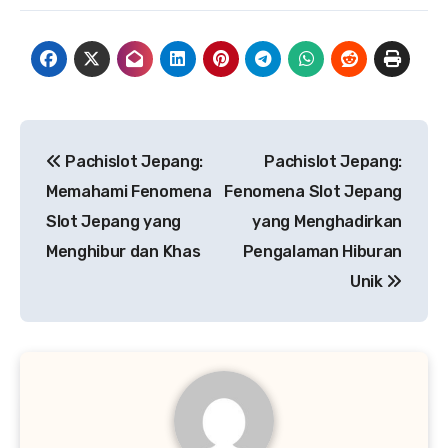
Navigasi
Pachislot Jepang:
Pachislot Jepang:
pos
Memahami Fenomena
Fenomena Slot Jepang
Slot Jepang yang
yang Menghadirkan
Menghibur dan Khas
Pengalaman Hiburan
Unik