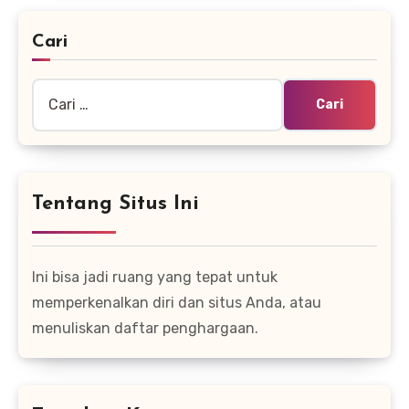
Cari
Cari
untuk:
Tentang Situs Ini
Ini bisa jadi ruang yang tepat untuk
memperkenalkan diri dan situs Anda, atau
menuliskan daftar penghargaan.