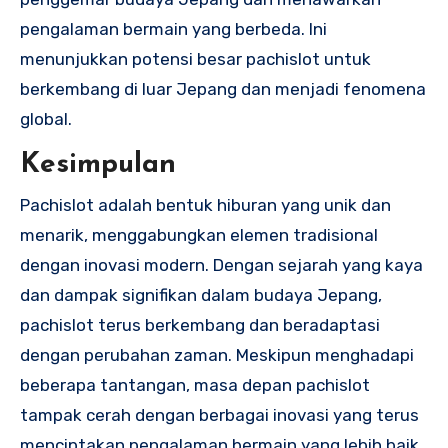
pengalaman bermain yang berbeda. Ini
menunjukkan potensi besar pachislot untuk
berkembang di luar Jepang dan menjadi fenomena
global.
Kesimpulan
Pachislot adalah bentuk hiburan yang unik dan
menarik, menggabungkan elemen tradisional
dengan inovasi modern. Dengan sejarah yang kaya
dan dampak signifikan dalam budaya Jepang,
pachislot terus berkembang dan beradaptasi
dengan perubahan zaman. Meskipun menghadapi
beberapa tantangan, masa depan pachislot
tampak cerah dengan berbagai inovasi yang terus
menciptakan pengalaman bermain yang lebih baik.