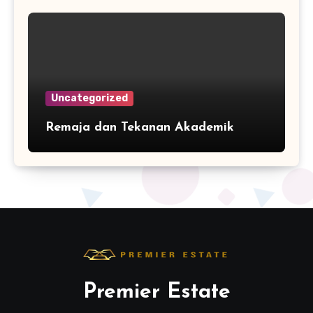
Uncategorized
Remaja dan Tekanan Akademik
Premier Estate