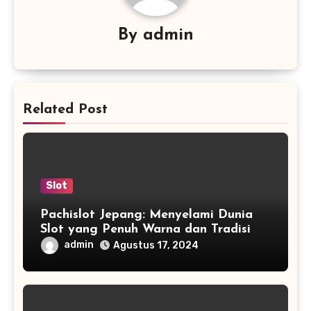
By
admin
Related Post
Slot
Pachislot Jepang: Menyelami Dunia
Slot yang Penuh Warna dan Tradisi
admin
Agustus 17, 2024