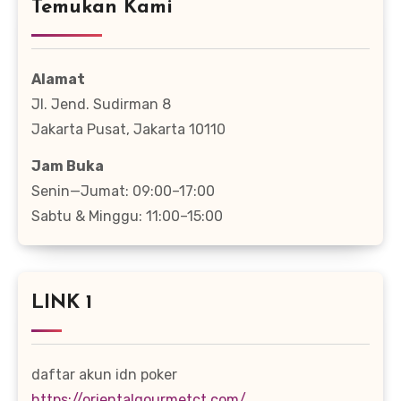
Temukan Kami
Alamat
Jl. Jend. Sudirman 8
Jakarta Pusat, Jakarta 10110
Jam Buka
Senin—Jumat: 09:00–17:00
Sabtu & Minggu: 11:00–15:00
LINK 1
daftar akun idn poker
https://orientalgourmetct.com/