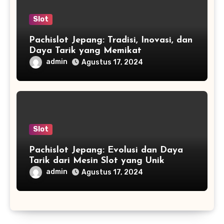
Slot
Pachislot Jepang: Tradisi, Inovasi, dan
Daya Tarik yang Memikat
admin
Agustus 17, 2024
Slot
Pachislot Jepang: Evolusi dan Daya
Tarik dari Mesin Slot yang Unik
admin
Agustus 17, 2024