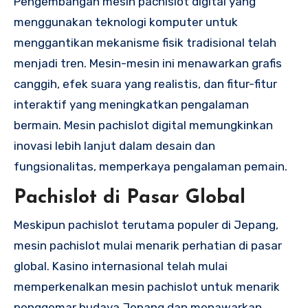
Pengembangan mesin pachislot digital yang
menggunakan teknologi komputer untuk
menggantikan mekanisme fisik tradisional telah
menjadi tren. Mesin-mesin ini menawarkan grafis
canggih, efek suara yang realistis, dan fitur-fitur
interaktif yang meningkatkan pengalaman
bermain. Mesin pachislot digital memungkinkan
inovasi lebih lanjut dalam desain dan
fungsionalitas, memperkaya pengalaman pemain.
Pachislot di Pasar Global
Meskipun pachislot terutama populer di Jepang,
mesin pachislot mulai menarik perhatian di pasar
global. Kasino internasional telah mulai
memperkenalkan mesin pachislot untuk menarik
penggemar budaya Jepang dan menawarkan