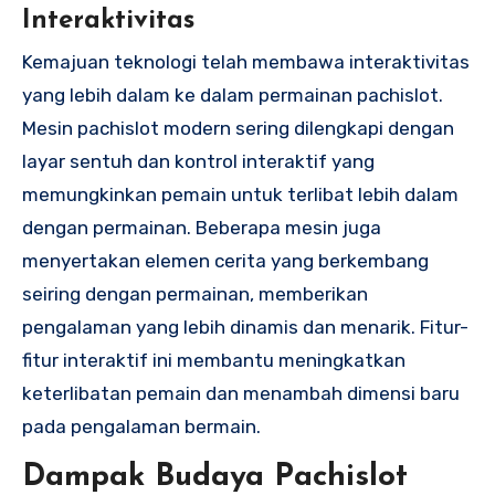
Interaktivitas
Kemajuan teknologi telah membawa interaktivitas
yang lebih dalam ke dalam permainan pachislot.
Mesin pachislot modern sering dilengkapi dengan
layar sentuh dan kontrol interaktif yang
memungkinkan pemain untuk terlibat lebih dalam
dengan permainan. Beberapa mesin juga
menyertakan elemen cerita yang berkembang
seiring dengan permainan, memberikan
pengalaman yang lebih dinamis dan menarik. Fitur-
fitur interaktif ini membantu meningkatkan
keterlibatan pemain dan menambah dimensi baru
pada pengalaman bermain.
Dampak Budaya Pachislot