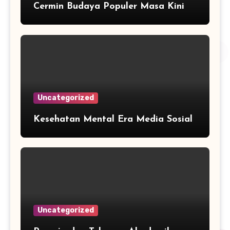
Cermin Budaya Populer Masa Kini
Uncategorized
Kesehatan Mental Era Media Sosial
Uncategorized