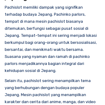
Pachislot memiliki dampak yang signifikan
terhadap budaya Jepang. Pachinko parlors,
tempat di mana mesin pachislot biasanya
ditemukan, berfungsi sebagai pusat sosial di
Jepang. Tempat-tempat ini sering menjadi lokasi
berkumpul bagi orang-orang untuk bersosialisasi,
bersantai, dan menikmati waktu bersama.
Suasana yang nyaman dan ramah di pachinko
parlors menjadikannya bagian integral dari
kehidupan sosial di Jepang.
Selain itu, pachislot sering menampilkan tema
yang berhubungan dengan budaya populer
Jepang. Mesin pachislot yang menampilkan
karakter dan cerita dari anime, manga, dan video