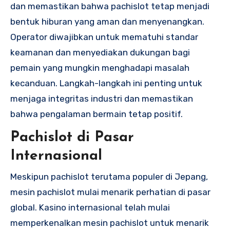
dan memastikan bahwa pachislot tetap menjadi
bentuk hiburan yang aman dan menyenangkan.
Operator diwajibkan untuk mematuhi standar
keamanan dan menyediakan dukungan bagi
pemain yang mungkin menghadapi masalah
kecanduan. Langkah-langkah ini penting untuk
menjaga integritas industri dan memastikan
bahwa pengalaman bermain tetap positif.
Pachislot di Pasar
Internasional
Meskipun pachislot terutama populer di Jepang,
mesin pachislot mulai menarik perhatian di pasar
global. Kasino internasional telah mulai
memperkenalkan mesin pachislot untuk menarik