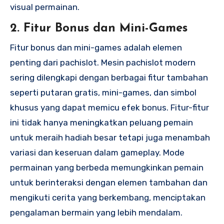
visual permainan.
2. Fitur Bonus dan Mini-Games
Fitur bonus dan mini-games adalah elemen
penting dari pachislot. Mesin pachislot modern
sering dilengkapi dengan berbagai fitur tambahan
seperti putaran gratis, mini-games, dan simbol
khusus yang dapat memicu efek bonus. Fitur-fitur
ini tidak hanya meningkatkan peluang pemain
untuk meraih hadiah besar tetapi juga menambah
variasi dan keseruan dalam gameplay. Mode
permainan yang berbeda memungkinkan pemain
untuk berinteraksi dengan elemen tambahan dan
mengikuti cerita yang berkembang, menciptakan
pengalaman bermain yang lebih mendalam.