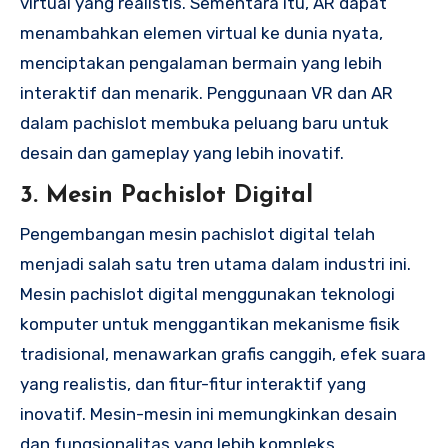
virtual yang realistis. Sementara itu, AR dapat
menambahkan elemen virtual ke dunia nyata,
menciptakan pengalaman bermain yang lebih
interaktif dan menarik. Penggunaan VR dan AR
dalam pachislot membuka peluang baru untuk
desain dan gameplay yang lebih inovatif.
3. Mesin Pachislot Digital
Pengembangan mesin pachislot digital telah
menjadi salah satu tren utama dalam industri ini.
Mesin pachislot digital menggunakan teknologi
komputer untuk menggantikan mekanisme fisik
tradisional, menawarkan grafis canggih, efek suara
yang realistis, dan fitur-fitur interaktif yang
inovatif. Mesin-mesin ini memungkinkan desain
dan fungsionalitas yang lebih kompleks,