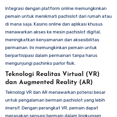
Integrasi dengan platform online memungkinkan
pemain untuk menikmati pachislot dari rumah atau
di mana saja. Kasino online dan aplikasi khusus
menawarkan akses ke mesin pachislot digital,
meningkatkan kenyamanan dan aksesibilitas
permainan. Ini memungkinkan pemain untuk
berpartisipasi dalam permainan tanpa harus
mengunjungi pachinko parlor fisik.
Teknologi Realitas Virtual (VR)
dan Augmented Reality (AR)
Teknologi VR dan AR menawarkan potensi besar
untuk pengalaman bermain pachislot yang lebih
imersif. Dengan perangkat VR, pemain dapat
merasakan sensasi bermain dalam lingkungan