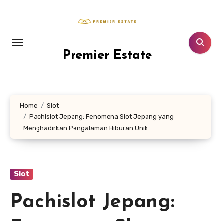
Lewati
ke
konten
Premier Estate
Home
Slot
Pachislot Jepang: Fenomena Slot Jepang yang
Menghadirkan Pengalaman Hiburan Unik
Slot
Pachislot Jepang: