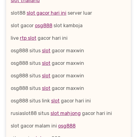
slot thailand
slot88
slot gacor hari ini
server luar
slot gacor
osg888
slot kamboja
live
rtp slot
gacor hari ini
osg888 situs
slot
gacor maxwin
osg888 situs
slot
gacor maxwin
osg888 situs
slot
gacor maxwin
osg888 situs
slot
gacor maxwin
osg888 situs link
slot
gacor hari ini
rusiaslot88 situs
slot mahjong
gacor hari ini
slot gacor malam ini
osg888