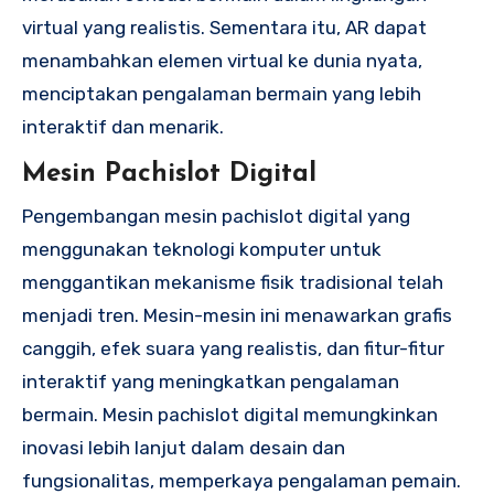
virtual yang realistis. Sementara itu, AR dapat
menambahkan elemen virtual ke dunia nyata,
menciptakan pengalaman bermain yang lebih
interaktif dan menarik.
Mesin Pachislot Digital
Pengembangan mesin pachislot digital yang
menggunakan teknologi komputer untuk
menggantikan mekanisme fisik tradisional telah
menjadi tren. Mesin-mesin ini menawarkan grafis
canggih, efek suara yang realistis, dan fitur-fitur
interaktif yang meningkatkan pengalaman
bermain. Mesin pachislot digital memungkinkan
inovasi lebih lanjut dalam desain dan
fungsionalitas, memperkaya pengalaman pemain.