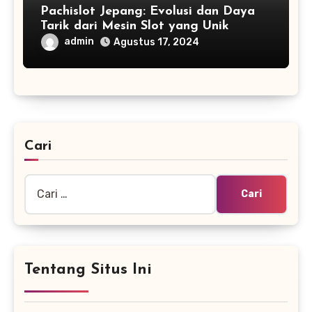
Pachislot Jepang: Evolusi dan Daya
Tarik dari Mesin Slot yang Unik
admin
Agustus 17, 2024
Cari
Cari
untuk:
Tentang Situs Ini