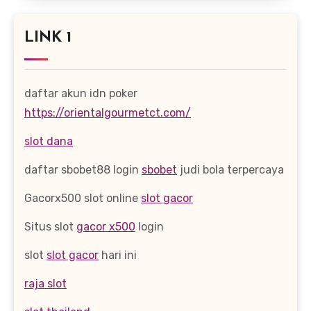
LINK 1
daftar akun idn poker
https://orientalgourmetct.com/
slot dana
daftar sbobet88 login
sbobet
judi bola terpercaya
Gacorx500 slot online
slot gacor
Situs slot
gacor x500
login
slot
slot gacor
hari ini
raja slot