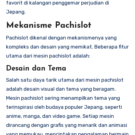
favorit di kalangan penggemar perjudian di
Jepang.
Mekanisme Pachislot
Pachislot dikenal dengan mekanismenya yang
kompleks dan desain yang memikat. Beberapa fitur
utama dari mesin pachislot adalah:
Desain dan Tema
Salah satu daya tarik utama dari mesin pachislot
adalah desain visual dan tema yang beragam.
Mesin pachislot sering menampilkan tema yang
terinspirasi oleh budaya populer Jepang, seperti
anime, manga, dan video game. Setiap mesin
dirancang dengan grafis yang menarik dan animasi
yang memukau, menciptakan pengalaman bermain