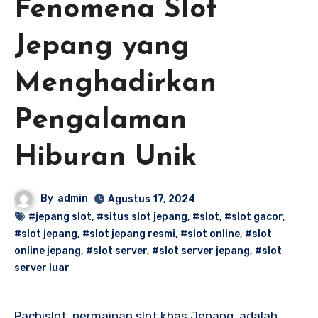
Fenomena Slot
Jepang yang
Menghadirkan
Pengalaman
Hiburan Unik
By
admin
Agustus 17, 2024
#jepang slot
,
#situs slot jepang
,
#slot
,
#slot gacor
,
#slot jepang
,
#slot jepang resmi
,
#slot online
,
#slot
online jepang
,
#slot server
,
#slot server jepang
,
#slot
server luar
Pachislot, permainan slot khas Jepang, adalah