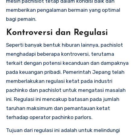
mesin pachislot tetap dalam kondisi baik dan
memberikan pengalaman bermain yang optimal
bagi pemain.
Kontroversi dan Regulasi
Seperti banyak bentuk hiburan lainnya, pachislot
menghadapi beberapa kontroversi, terutama
terkait dengan potensi kecanduan dan dampaknya
pada keuangan pribadi. Pemerintah Jepang telah
memberlakukan regulasi ketat pada industri
pachinko dan pachislot untuk mengatasi masalah
ini. Regulasi ini mencakup batasan pada jumlah
taruhan maksimum dan pemantauan ketat
terhadap operator pachinko parlors.
Tujuan dari regulasi ini adalah untuk melindungi