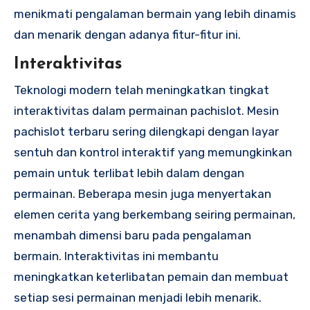
menikmati pengalaman bermain yang lebih dinamis
dan menarik dengan adanya fitur-fitur ini.
Interaktivitas
Teknologi modern telah meningkatkan tingkat
interaktivitas dalam permainan pachislot. Mesin
pachislot terbaru sering dilengkapi dengan layar
sentuh dan kontrol interaktif yang memungkinkan
pemain untuk terlibat lebih dalam dengan
permainan. Beberapa mesin juga menyertakan
elemen cerita yang berkembang seiring permainan,
menambah dimensi baru pada pengalaman
bermain. Interaktivitas ini membantu
meningkatkan keterlibatan pemain dan membuat
setiap sesi permainan menjadi lebih menarik.