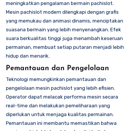
meningkatkan pengalaman bermain pachislot.
Mesin pachislot modern dilengkapi dengan grafis
yang memukau dan animasi dinamis, menciptakan
suasana bermain yang lebih menyenangkan. Efek
suara berkualitas tinggi juga menambah keseruan
permainan, membuat setiap putaran menjadi lebih
hidup dan menarik.
Pemantauan dan Pengelolaan
Teknologi memungkinkan pemantauan dan
pengelolaan mesin pachislot yang lebih efisien.
Operator dapat melacak performa mesin secara
real-time dan melakukan pemeliharaan yang
diperlukan untuk menjaga kualitas permainan.
Pemantauan ini membantu memastikan bahwa