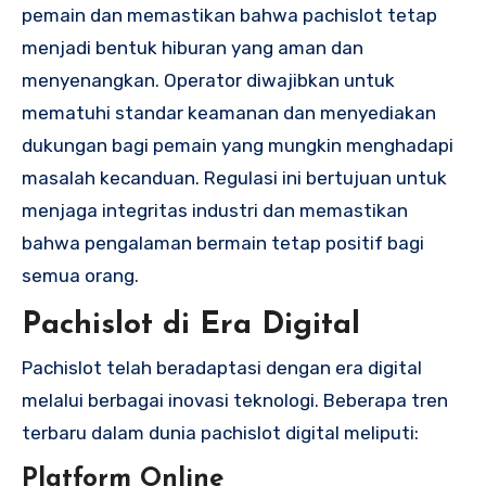
pemain dan memastikan bahwa pachislot tetap
menjadi bentuk hiburan yang aman dan
menyenangkan. Operator diwajibkan untuk
mematuhi standar keamanan dan menyediakan
dukungan bagi pemain yang mungkin menghadapi
masalah kecanduan. Regulasi ini bertujuan untuk
menjaga integritas industri dan memastikan
bahwa pengalaman bermain tetap positif bagi
semua orang.
Pachislot di Era Digital
Pachislot telah beradaptasi dengan era digital
melalui berbagai inovasi teknologi. Beberapa tren
terbaru dalam dunia pachislot digital meliputi:
Platform Online