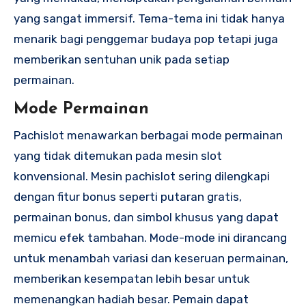
yang sangat immersif. Tema-tema ini tidak hanya
menarik bagi penggemar budaya pop tetapi juga
memberikan sentuhan unik pada setiap
permainan.
Mode Permainan
Pachislot menawarkan berbagai mode permainan
yang tidak ditemukan pada mesin slot
konvensional. Mesin pachislot sering dilengkapi
dengan fitur bonus seperti putaran gratis,
permainan bonus, dan simbol khusus yang dapat
memicu efek tambahan. Mode-mode ini dirancang
untuk menambah variasi dan keseruan permainan,
memberikan kesempatan lebih besar untuk
memenangkan hadiah besar. Pemain dapat