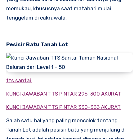
memukau, khususnya saat matahari mulai
tenggelam di cakrawala.
Pesisir Batu Tanah Lot
tts santai
KUNCI JAWABAN TTS PINTAR 296-300 AKURAT
KUNCI JAWABAN TTS PINTAR 330-333 AKURAT
Salah satu hal yang paling mencolok tentang
Tanah Lot adalah pesisir batu yang menjulang di