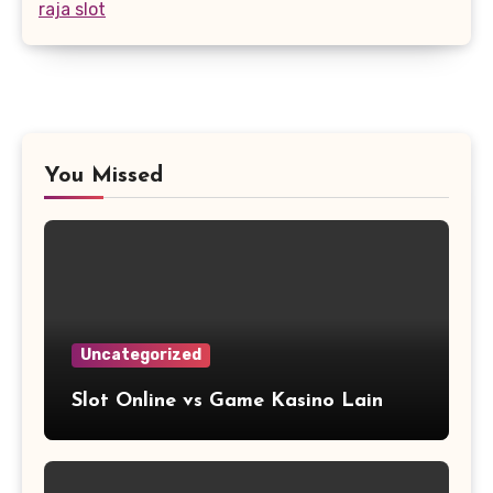
raja slot
You Missed
Uncategorized
Slot Online vs Game Kasino Lain