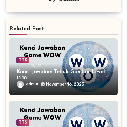
Related Post
TTS
Kunci Jawaban Tebak Gambar Level
15-16
admin
November 16, 2023
TTS