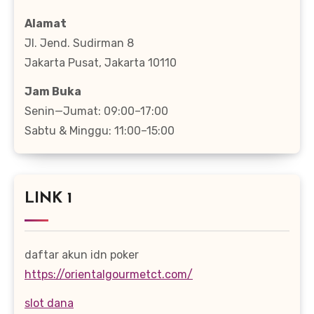
Alamat
Jl. Jend. Sudirman 8
Jakarta Pusat, Jakarta 10110
Jam Buka
Senin—Jumat: 09:00–17:00
Sabtu & Minggu: 11:00–15:00
LINK 1
daftar akun idn poker
https://orientalgourmetct.com/
slot dana