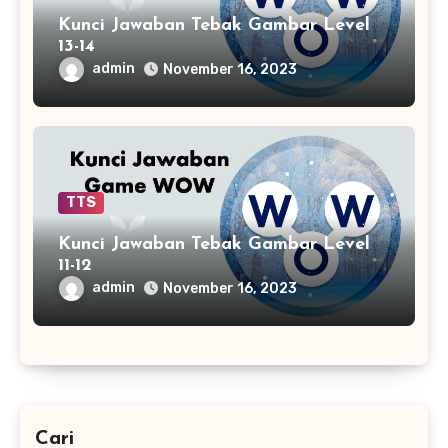
Kunci Jawaban Tebak Gambar Level
13-14
admin
November 16, 2023
TTS
Kunci Jawaban Tebak Gambar Level
11-12
admin
November 16, 2023
Cari