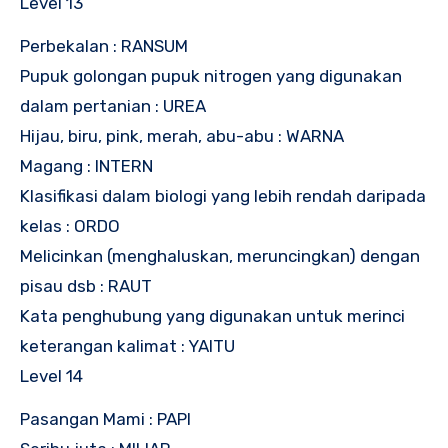
Level 13
Perbekalan : RANSUM
Pupuk golongan pupuk nitrogen yang digunakan
dalam pertanian : UREA
Hijau, biru, pink, merah, abu-abu : WARNA
Magang : INTERN
Klasifikasi dalam biologi yang lebih rendah daripada
kelas : ORDO
Melicinkan (menghaluskan, meruncingkan) dengan
pisau dsb : RAUT
Kata penghubung yang digunakan untuk merinci
keterangan kalimat : YAITU
Level 14
Pasangan Mami : PAPI