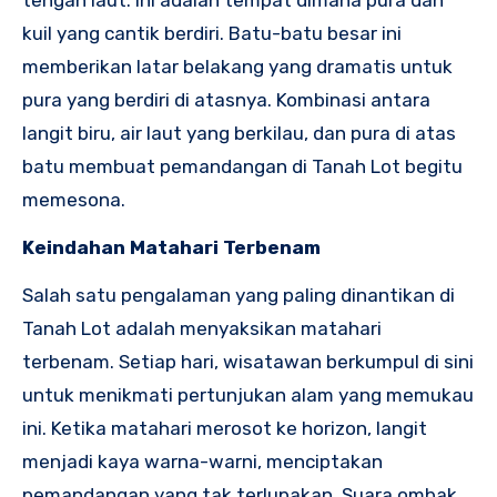
tengah laut. Ini adalah tempat dimana pura dan
kuil yang cantik berdiri. Batu-batu besar ini
memberikan latar belakang yang dramatis untuk
pura yang berdiri di atasnya. Kombinasi antara
langit biru, air laut yang berkilau, dan pura di atas
batu membuat pemandangan di Tanah Lot begitu
memesona.
Keindahan Matahari Terbenam
Salah satu pengalaman yang paling dinantikan di
Tanah Lot adalah menyaksikan matahari
terbenam. Setiap hari, wisatawan berkumpul di sini
untuk menikmati pertunjukan alam yang memukau
ini. Ketika matahari merosot ke horizon, langit
menjadi kaya warna-warni, menciptakan
pemandangan yang tak terlupakan. Suara ombak