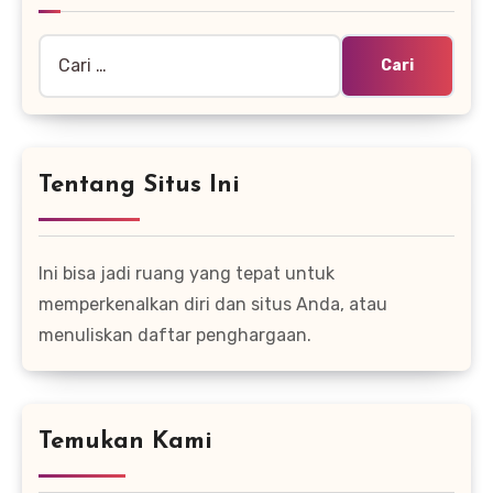
Cari
untuk:
Tentang Situs Ini
Ini bisa jadi ruang yang tepat untuk
memperkenalkan diri dan situs Anda, atau
menuliskan daftar penghargaan.
Temukan Kami