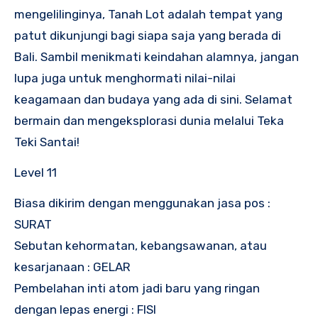
mengelilinginya, Tanah Lot adalah tempat yang
patut dikunjungi bagi siapa saja yang berada di
Bali. Sambil menikmati keindahan alamnya, jangan
lupa juga untuk menghormati nilai-nilai
keagamaan dan budaya yang ada di sini. Selamat
bermain dan mengeksplorasi dunia melalui Teka
Teki Santai!
Level 11
Biasa dikirim dengan menggunakan jasa pos :
SURAT
Sebutan kehormatan, kebangsawanan, atau
kesarjanaan : GELAR
Pembelahan inti atom jadi baru yang ringan
dengan lepas energi : FISI