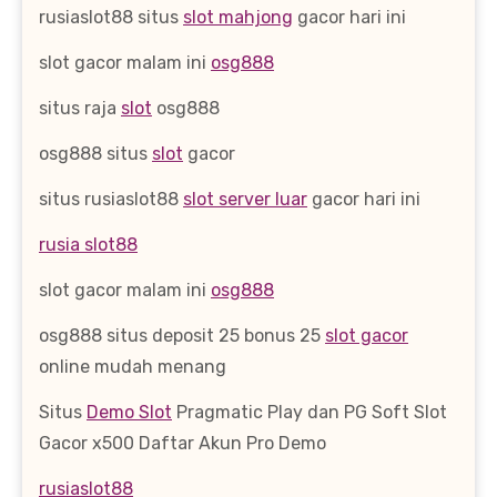
rusiaslot88 situs
slot mahjong
gacor hari ini
slot gacor malam ini
osg888
situs raja
slot
osg888
osg888 situs
slot
gacor
situs rusiaslot88
slot server luar
gacor hari ini
rusia slot88
slot gacor malam ini
osg888
osg888 situs deposit 25 bonus 25
slot gacor
online mudah menang
Situs
Demo Slot
Pragmatic Play dan PG Soft Slot
Gacor x500 Daftar Akun Pro Demo
rusiaslot88