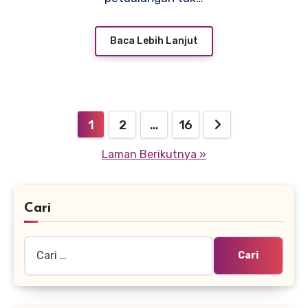
Baca Lebih Lanjut
Paginasi
1
2
…
16
pos
Laman Berikutnya »
Cari
Cari
untuk: