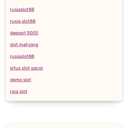
rusiaslot88
rusia slot88
deposit 5000
slot mahjong
rusiaslot88
situs slot gacor
demo slot
raja slot