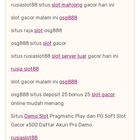
rusiaslot88 situs
slot mahjong
gacor hari ini
slot gacor malam ini
osg888
situs raja
slot
osg888
osg888 situs
slot
gacor
situs rusiaslot88
slot server luar
gacor hari ini
rusia slot88
slot gacor malam ini
osg888
osg888 situs deposit 25 bonus 25
slot gacor
online mudah menang
Situs
Demo Slot
Pragmatic Play dan PG Soft Slot
Gacor x500 Daftar Akun Pro Demo
rusiaslot88