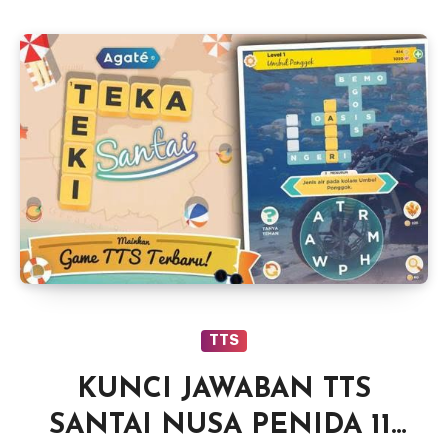
TTS
KUNCI JAWABAN TTS
SANTAI NUSA PENIDA 11-