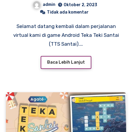
admin
Oktober 2, 2023
Tidak ada komentar
Selamat datang kembali dalam perjalanan
virtual kami di game Android Teka Teki Santai
(TTS Santai).…
Baca Lebih Lanjut