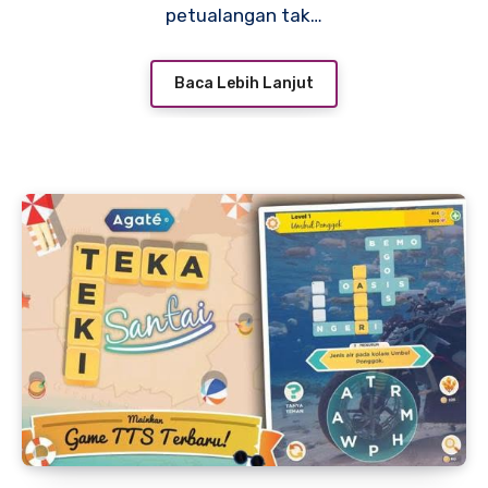
petualangan tak…
Baca Lebih Lanjut