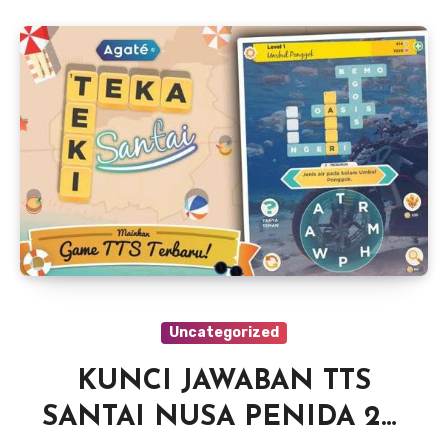
Uncategorized
KUNCI JAWABAN TTS
SANTAI NUSA PENIDA 26-