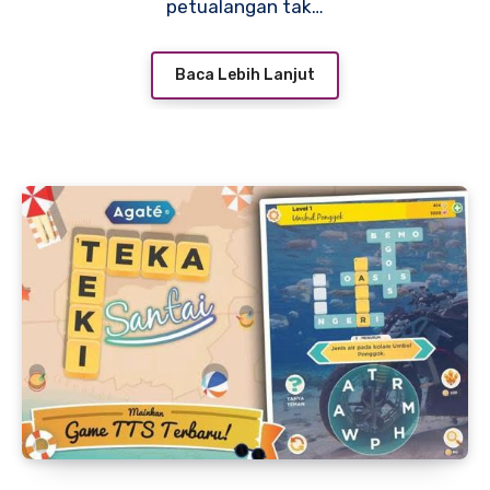
petualangan tak…
Baca Lebih Lanjut