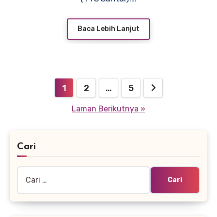
Baca Lebih Lanjut
Paginasi
1
2
…
5
pos
Laman Berikutnya »
Cari
Cari
untuk: