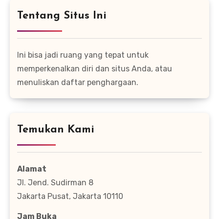
Tentang Situs Ini
Ini bisa jadi ruang yang tepat untuk
memperkenalkan diri dan situs Anda, atau
menuliskan daftar penghargaan.
Temukan Kami
Alamat
Jl. Jend. Sudirman 8
Jakarta Pusat, Jakarta 10110
Jam Buka