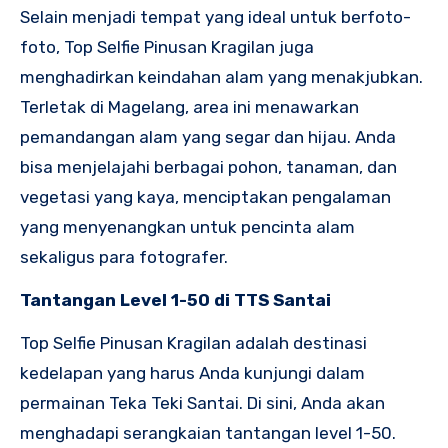
Selain menjadi tempat yang ideal untuk berfoto-
foto, Top Selfie Pinusan Kragilan juga
menghadirkan keindahan alam yang menakjubkan.
Terletak di Magelang, area ini menawarkan
pemandangan alam yang segar dan hijau. Anda
bisa menjelajahi berbagai pohon, tanaman, dan
vegetasi yang kaya, menciptakan pengalaman
yang menyenangkan untuk pencinta alam
sekaligus para fotografer.
Tantangan Level 1-50 di TTS Santai
Top Selfie Pinusan Kragilan adalah destinasi
kedelapan yang harus Anda kunjungi dalam
permainan Teka Teki Santai. Di sini, Anda akan
menghadapi serangkaian tantangan level 1-50.