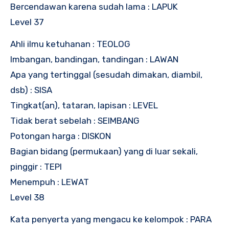
Bercendawan karena sudah lama : LAPUK
Level 37
Ahli ilmu ketuhanan : TEOLOG
Imbangan, bandingan, tandingan : LAWAN
Apa yang tertinggal (sesudah dimakan, diambil,
dsb) : SISA
Tingkat(an), tataran, lapisan : LEVEL
Tidak berat sebelah : SEIMBANG
Potongan harga : DISKON
Bagian bidang (permukaan) yang di luar sekali,
pinggir : TEPI
Menempuh : LEWAT
Level 38
Kata penyerta yang mengacu ke kelompok : PARA