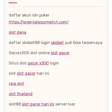
daftar akun idn poker
https://orientalgourmetct.com/
slot dana
daftar sbobet88 login
sbobet
judi bola terpercaya
Gacorx500 slot online
slot gacor
Situs slot
gacor x500
login
slot
slot gacor
hari ini
raja slot
slot thailand
slot88
slot gacor hari ini
server luar