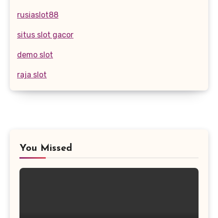
rusiaslot88
situs slot gacor
demo slot
raja slot
You Missed