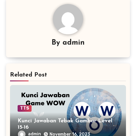
By
admin
Related Post
TTS
Kunci Jawaban Tebak Gambar Level
15-16
admin
November 16, 2023