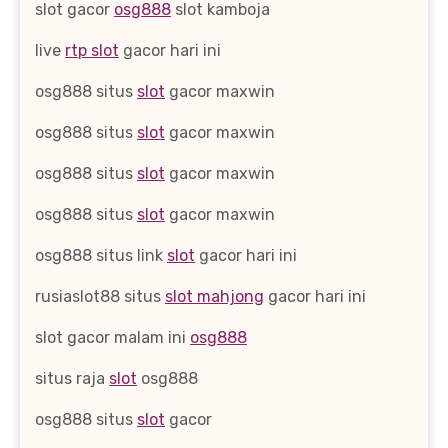
slot gacor
osg888
slot kamboja
live
rtp slot
gacor hari ini
osg888 situs
slot
gacor maxwin
osg888 situs
slot
gacor maxwin
osg888 situs
slot
gacor maxwin
osg888 situs
slot
gacor maxwin
osg888 situs link
slot
gacor hari ini
rusiaslot88 situs
slot mahjong
gacor hari ini
slot gacor malam ini
osg888
situs raja
slot
osg888
osg888 situs
slot
gacor