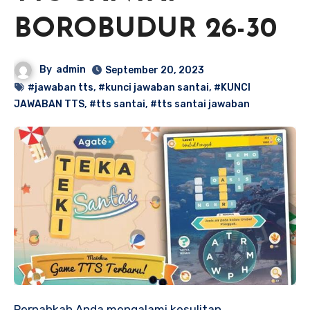
BOROBUDUR 26-30
By
admin
September 20, 2023
#jawaban tts
,
#kunci jawaban santai
,
#KUNCI
JAWABAN TTS
,
#tts santai
,
#tts santai jawaban
Pernahkah Anda mengalami kesulitan