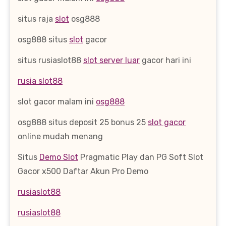
situs raja
slot
osg888
osg888 situs
slot
gacor
situs rusiaslot88
slot server luar
gacor hari ini
rusia slot88
slot gacor malam ini
osg888
osg888 situs deposit 25 bonus 25
slot gacor
online mudah menang
Situs
Demo Slot
Pragmatic Play dan PG Soft Slot
Gacor x500 Daftar Akun Pro Demo
rusiaslot88
rusiaslot88