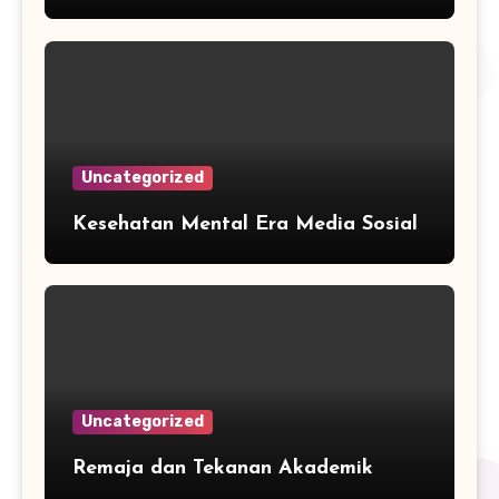
Uncategorized
Kesehatan Mental Era Media Sosial
Uncategorized
Remaja dan Tekanan Akademik