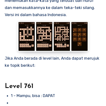
menemukan kata-kata yang terbuat dari huruf
dan memasukkannya ke dalam teka-teki silang.
Versi ini dalam bahasa Indonesia.
Jika Anda berada di level lain, Anda dapat merujuk
ke topik berikut:
Level 761
1 – Mampu, bisa : DAPAT