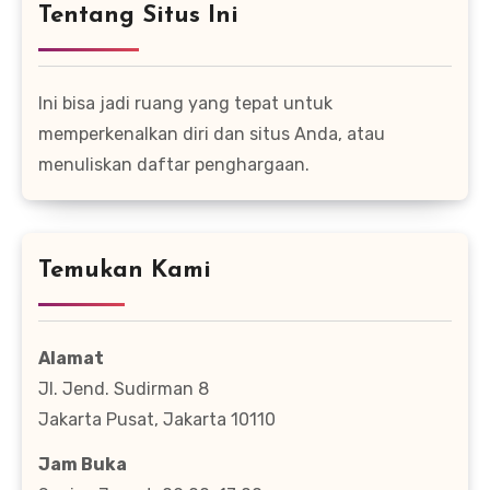
Tentang Situs Ini
Ini bisa jadi ruang yang tepat untuk
memperkenalkan diri dan situs Anda, atau
menuliskan daftar penghargaan.
Temukan Kami
Alamat
Jl. Jend. Sudirman 8
Jakarta Pusat, Jakarta 10110
Jam Buka