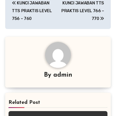
KUNCI JAWABAN
KUNCI JAWABAN TTS
pos
TTS PRAKTIS LEVEL
PRAKTIS LEVEL 766 –
756 – 760
770
By
admin
Related Post