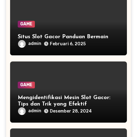
GAME
Situs Slot Gacor Panduan Bermain
admin
Februari 6, 2025
GAME
Mengidentifikasi Mesin Slot Gacor:
Tips dan Trik yang Efektif
admin
Desember 28, 2024