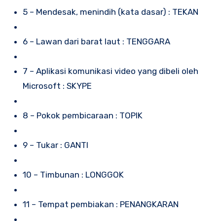
5 – Mendesak, menindih (kata dasar) : TEKAN
6 – Lawan dari barat laut : TENGGARA
7 – Aplikasi komunikasi video yang dibeli oleh
Microsoft : SKYPE
8 – Pokok pembicaraan : TOPIK
9 – Tukar : GANTI
10 – Timbunan : LONGGOK
11 – Tempat pembiakan : PENANGKARAN