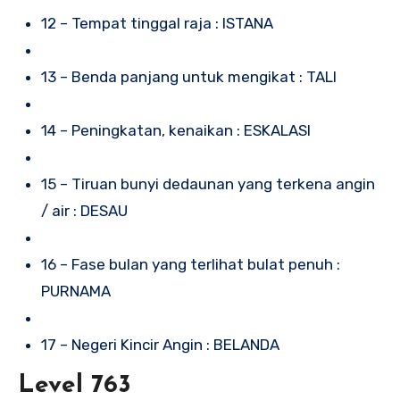
12 – Tempat tinggal raja : ISTANA
13 – Benda panjang untuk mengikat : TALI
14 – Peningkatan, kenaikan : ESKALASI
15 – Tiruan bunyi dedaunan yang terkena angin
/ air : DESAU
16 – Fase bulan yang terlihat bulat penuh :
PURNAMA
17 – Negeri Kincir Angin : BELANDA
Level 763