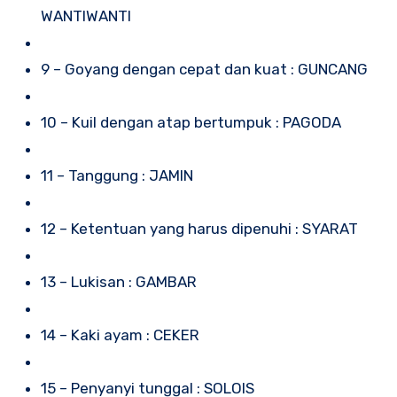
WANTIWANTI
9 – Goyang dengan cepat dan kuat : GUNCANG
10 – Kuil dengan atap bertumpuk : PAGODA
11 – Tanggung : JAMIN
12 – Ketentuan yang harus dipenuhi : SYARAT
13 – Lukisan : GAMBAR
14 – Kaki ayam : CEKER
15 – Penyanyi tunggal : SOLOIS