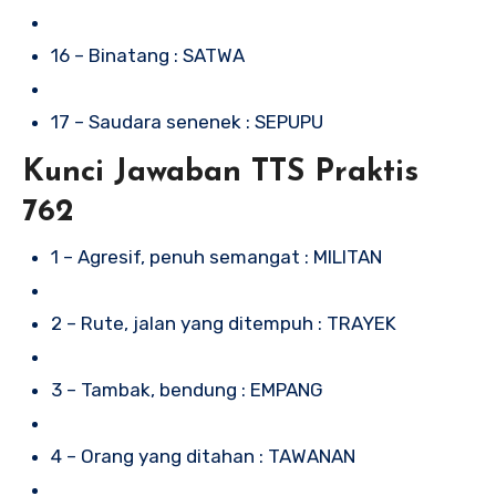
16 – Binatang : SATWA
17 – Saudara senenek : SEPUPU
Kunci Jawaban TTS Praktis
762
1 – Agresif, penuh semangat : MILITAN
2 – Rute, jalan yang ditempuh : TRAYEK
3 – Tambak, bendung : EMPANG
4 – Orang yang ditahan : TAWANAN