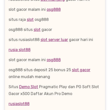
slot gacor malam ini
osg888
situs raja
slot
osg888
osg888 situs
slot
gacor
situs rusiaslot88
slot server luar
gacor hari ini
rusia slot88
slot gacor malam ini
osg888
osg888 situs deposit 25 bonus 25
slot gacor
online mudah menang
Situs
Demo Slot
Pragmatic Play dan PG Soft Slot
Gacor x500 Daftar Akun Pro Demo
rusiaslot88