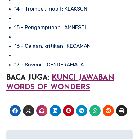
14 – Trompet mobil : KLAKSON
15 – Pengampunan : AMNESTI
16 – Celaan, kritikan : KECAMAN
17 – Suvenir : CENDERAMATA
BACA JUGA:
KUNCI JAWABAN
WORDS OF WONDERS
Navigasi