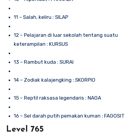
11 – Salah, keliru : SILAP
12 – Pelajaran di luar sekolah tentang suatu
keterampilan : KURSUS
13 – Rambut kuda : SURAI
14 – Zodiak kalajengking : SKORPIO
15 – Reptil raksasa legendaris : NAGA
16 – Sel darah putih pemakan kuman : FAGOSIT
Level 765