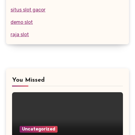
situs slot gacor
demo slot
raja slot
You Missed
Uncategorized