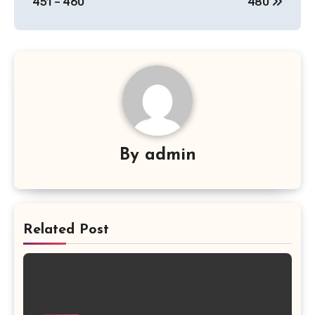
451 – 460
480
By
admin
Related Post