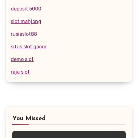
deposit 5000
slot mahjong
rusiaslot88
situs slot gacor
demo slot
raja slot
You Missed