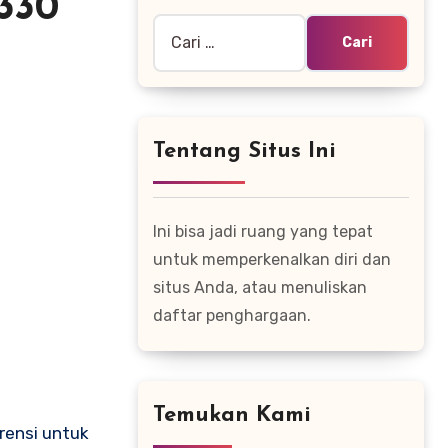
330
Cari
untuk:
Tentang Situs Ini
Ini bisa jadi ruang yang tepat
untuk memperkenalkan diri dan
situs Anda, atau menuliskan
daftar penghargaan.
Temukan Kami
rensi untuk