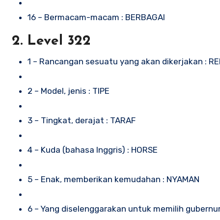
16 – Bermacam-macam : BERBAGAI
2. Level 322
1 – Rancangan sesuatu yang akan dikerjakan : 
2 – Model, jenis : TIPE
3 – Tingkat, derajat : TARAF
4 – Kuda (bahasa Inggris) : HORSE
5 – Enak, memberikan kemudahan : NYAMAN
6 – Yang diselenggarakan untuk memilih gubernur,