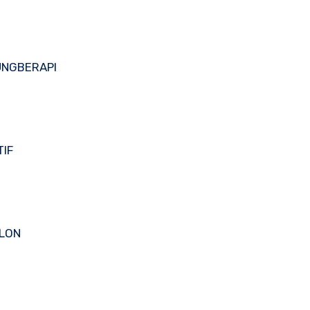
NUNGBERAPI
TIF
ALON