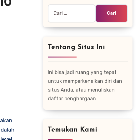
10
Cari
untuk:
Tentang Situs Ini
Ini bisa jadi ruang yang tepat
untuk memperkenalkan diri dan
situs Anda, atau menuliskan
daftar penghargaan.
nakan
Temukan Kami
adalah
level.