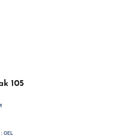
ak 105
M
 : GEL