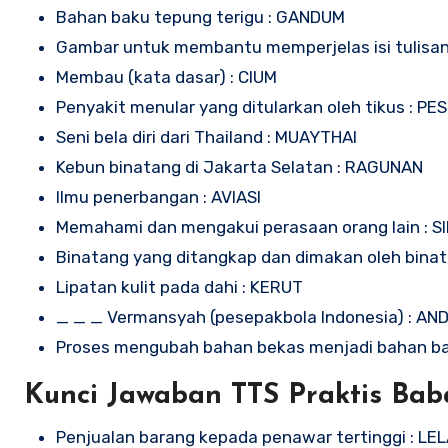
Bahan baku tepung terigu : GANDUM
Gambar untuk membantu memperjelas isi tulisan
Membau (kata dasar) : CIUM
Penyakit menular yang ditularkan oleh tikus : PES
Seni bela diri dari Thailand : MUAYTHAI
Kebun binatang di Jakarta Selatan : RAGUNAN
Ilmu penerbangan : AVIASI
Memahami dan mengakui perasaan orang lain : S
Binatang yang ditangkap dan dimakan oleh binat
Lipatan kulit pada dahi : KERUT
_ _ _ Vermansyah (pesepakbola Indonesia) : AND
Proses mengubah bahan bekas menjadi bahan b
Kunci Jawaban TTS Praktis Bab
Penjualan barang kepada penawar tertinggi : LE