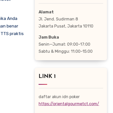
Alamat
jika Anda
Jl. Jend. Sudirman 8
gan benar
Jakarta Pusat, Jakarta 10110
TTS praktis
Jam Buka
Senin—Jumat: 09:00–17:00
Sabtu & Minggu: 11:00–15:00
LINK 1
daftar akun idn poker
https://orientalgourmetct.com/