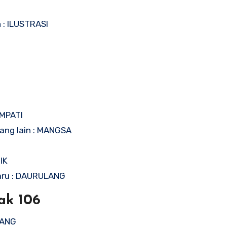
 : ILUSTRASI
IMPATI
ang lain : MANGSA
IK
aru : DAURULANG
ak 106
LANG