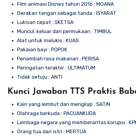
Film animasi Disney tahun 2016 : MOANA
Gerakan tangan sebagai tanda : ISYARAT
Lukisan cepat : SKETSA
Muncul, keluar dari permukaan : TIMBUL
Alat untuk melukis : KUAS
Pakaian bayi : POPOK
Penambah rasa makanan : PERISA
Peringatan terakhir : ULTIMATUM
Tidak setuju : ANTI
Kunci Jawaban TTS Praktis Bab
Kain yang lembut dan mengilap : SATIN
Olahraga berkuda : PACUANKUDA
Lembaga negara yang memberantas korupsi : KP
Orang tua dari istri : MERTUA