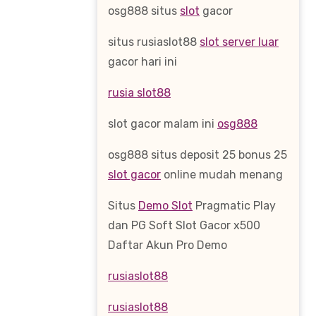
osg888 situs
slot
gacor
situs rusiaslot88
slot server luar
gacor hari ini
rusia slot88
slot gacor malam ini
osg888
osg888 situs deposit 25 bonus 25
slot gacor
online mudah menang
Situs
Demo Slot
Pragmatic Play
dan PG Soft Slot Gacor x500
Daftar Akun Pro Demo
rusiaslot88
rusiaslot88