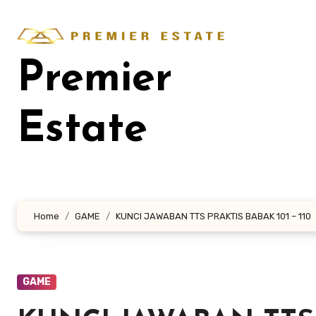
Lewati
ke
konten
Premier
Estate
Home
GAME
KUNCI JAWABAN TTS PRAKTIS BABAK 101 – 110
GAME