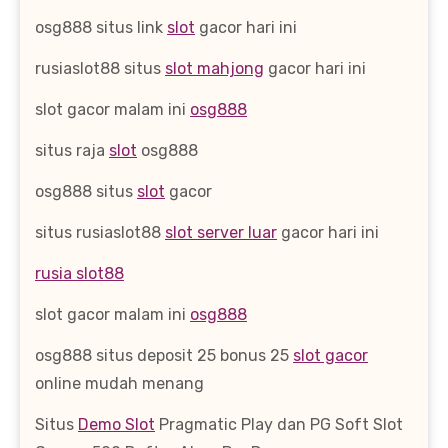
osg888 situs link
slot
gacor hari ini
rusiaslot88 situs
slot mahjong
gacor hari ini
slot gacor malam ini
osg888
situs raja
slot
osg888
osg888 situs
slot
gacor
situs rusiaslot88
slot server luar
gacor hari ini
rusia slot88
slot gacor malam ini
osg888
osg888 situs deposit 25 bonus 25
slot gacor
online mudah menang
Situs
Demo Slot
Pragmatic Play dan PG Soft Slot