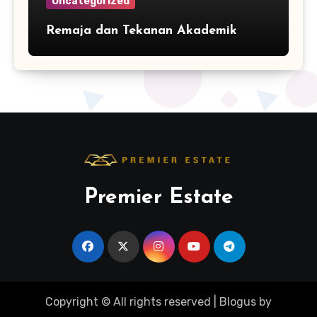
Uncategorized
Remaja dan Tekanan Akademik
Premier Estate
Copyright © All rights reserved
|
Blogus
by