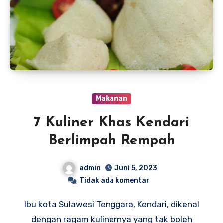
Makanan
7 Kuliner Khas Kendari
Berlimpah Rempah
admin
Juni 5, 2023
Tidak ada komentar
Ibu kota Sulawesi Tenggara, Kendari, dikenal
dengan ragam kulinernya yang tak boleh