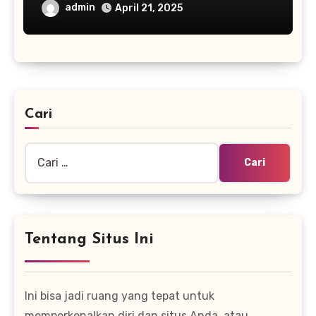
admin
April 21, 2025
Cari
Cari
untuk:
Tentang Situs Ini
Ini bisa jadi ruang yang tepat untuk
memperkenalkan diri dan situs Anda, atau