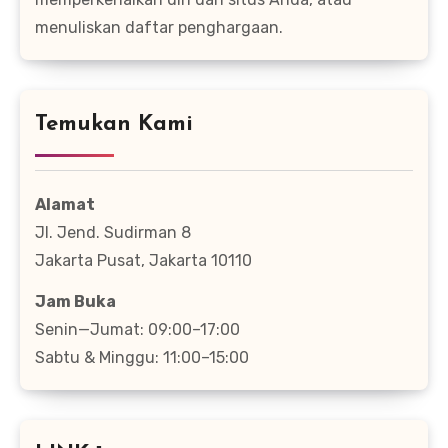
menuliskan daftar penghargaan.
Temukan Kami
Alamat
Jl. Jend. Sudirman 8
Jakarta Pusat, Jakarta 10110
Jam Buka
Senin—Jumat: 09:00–17:00
Sabtu & Minggu: 11:00–15:00