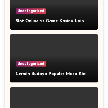
Uncategorized
Slot Online vs Game Kasino Lain
Uncategorized
Cermin Budaya Populer Masa Kini