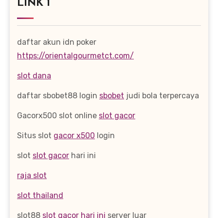
LINK 1
daftar akun idn poker
https://orientalgourmetct.com/
slot dana
daftar sbobet88 login
sbobet
judi bola terpercaya
Gacorx500 slot online
slot gacor
Situs slot
gacor x500
login
slot
slot gacor
hari ini
raja slot
slot thailand
slot88
slot gacor hari ini
server luar