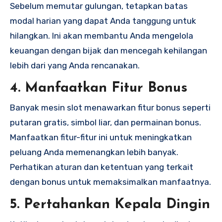
Sebelum memutar gulungan, tetapkan batas
modal harian yang dapat Anda tanggung untuk
hilangkan. Ini akan membantu Anda mengelola
keuangan dengan bijak dan mencegah kehilangan
lebih dari yang Anda rencanakan.
4. Manfaatkan Fitur Bonus
Banyak mesin slot menawarkan fitur bonus seperti
putaran gratis, simbol liar, dan permainan bonus.
Manfaatkan fitur-fitur ini untuk meningkatkan
peluang Anda memenangkan lebih banyak.
Perhatikan aturan dan ketentuan yang terkait
dengan bonus untuk memaksimalkan manfaatnya.
5. Pertahankan Kepala Dingin