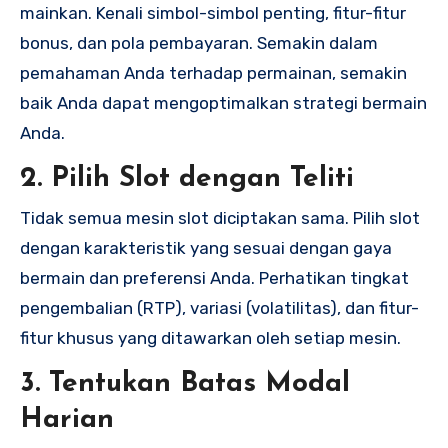
mainkan. Kenali simbol-simbol penting, fitur-fitur
bonus, dan pola pembayaran. Semakin dalam
pemahaman Anda terhadap permainan, semakin
baik Anda dapat mengoptimalkan strategi bermain
Anda.
2. Pilih Slot dengan Teliti
Tidak semua mesin slot diciptakan sama. Pilih slot
dengan karakteristik yang sesuai dengan gaya
bermain dan preferensi Anda. Perhatikan tingkat
pengembalian (RTP), variasi (volatilitas), dan fitur-
fitur khusus yang ditawarkan oleh setiap mesin.
3. Tentukan Batas Modal
Harian