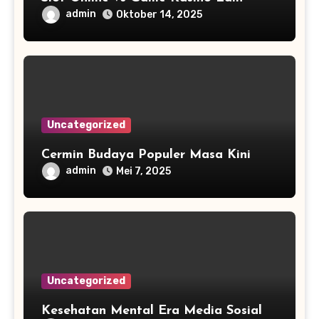
admin
Oktober 14, 2025
Uncategorized
Cermin Budaya Populer Masa Kini
admin
Mei 7, 2025
Uncategorized
Kesehatan Mental Era Media Sosial