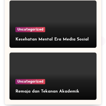
Uncategorized
Kesehatan Mental Era Media Sosial
Uncategorized
Remaja dan Tekanan Akademik