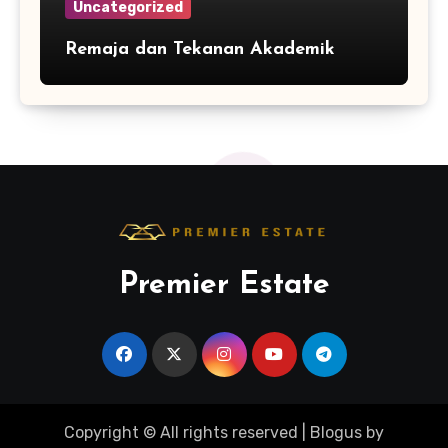
Uncategorized
Remaja dan Tekanan Akademik
Premier Estate
Copyright © All rights reserved
|
Blogus
by