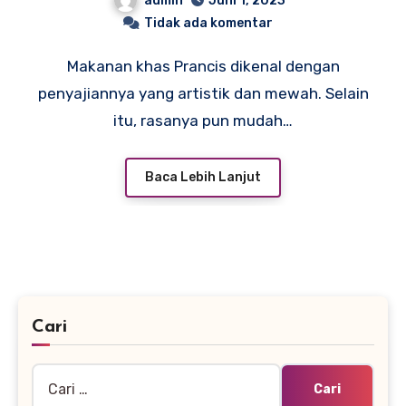
admin
Juni 1, 2023
Tidak ada komentar
Makanan khas Prancis dikenal dengan
penyajiannya yang artistik dan mewah. Selain
itu, rasanya pun mudah…
Baca Lebih Lanjut
Cari
Cari
untuk: