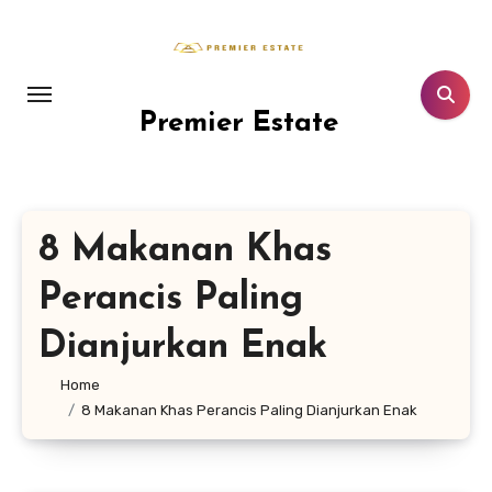
Lewati
ke
konten
Premier Estate
8 Makanan Khas
Perancis Paling
Dianjurkan Enak
Home
8 Makanan Khas Perancis Paling Dianjurkan Enak