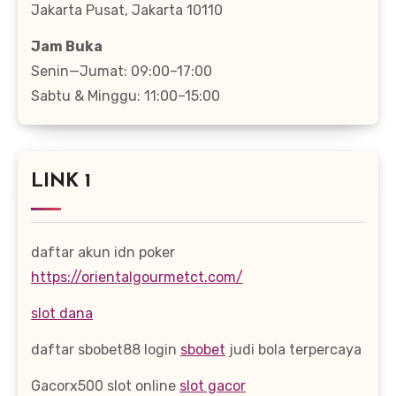
Jakarta Pusat, Jakarta 10110
Jam Buka
Senin—Jumat: 09:00–17:00
Sabtu & Minggu: 11:00–15:00
LINK 1
daftar akun idn poker
https://orientalgourmetct.com/
slot dana
daftar sbobet88 login
sbobet
judi bola terpercaya
Gacorx500 slot online
slot gacor