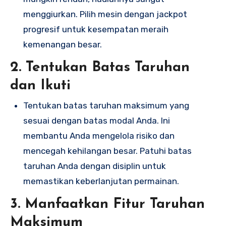
menggiurkan. Pilih mesin dengan jackpot
progresif untuk kesempatan meraih
kemenangan besar.
2.
Tentukan Batas Taruhan
dan Ikuti
Tentukan batas taruhan maksimum yang
sesuai dengan batas modal Anda. Ini
membantu Anda mengelola risiko dan
mencegah kehilangan besar. Patuhi batas
taruhan Anda dengan disiplin untuk
memastikan keberlanjutan permainan.
3.
Manfaatkan Fitur Taruhan
Maksimum