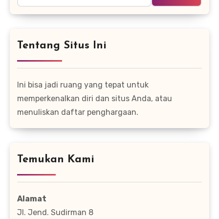
Tentang Situs Ini
Ini bisa jadi ruang yang tepat untuk
memperkenalkan diri dan situs Anda, atau
menuliskan daftar penghargaan.
Temukan Kami
Alamat
Jl. Jend. Sudirman 8