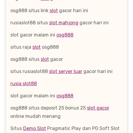
osg888 situs link
slot
gacor hari ini
rusiaslot88 situs
slot mahjong
gacor hari ini
slot gacor malam ini
osg888
situs raja
slot
osg888
osg888 situs
slot
gacor
situs rusiaslot88
slot server luar
gacor hari ini
rusia slot88
slot gacor malam ini
osg888
osg888 situs deposit 25 bonus 25
slot gacor
online mudah menang
Situs
Demo Slot
Pragmatic Play dan PG Soft Slot