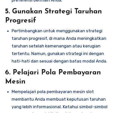
preferensi bermain Anda.
5.
Gunakan Strategi Taruhan
Progresif
Pertimbangkan untuk menggunakan strategi
taruhan progresif, di mana Anda meningkatkan
taruhan setelah kemenangan atau kerugian
tertentu. Namun, gunakan strategi ini dengan
hati-hati dan sesuai dengan batas modal Anda.
6.
Pelajari Pola Pembayaran
Mesin
Mempelajari pola pembayaran mesin slot
membantu Anda membuat keputusan taruhan
yang lebih informasional. Ketahui simbol-simbol