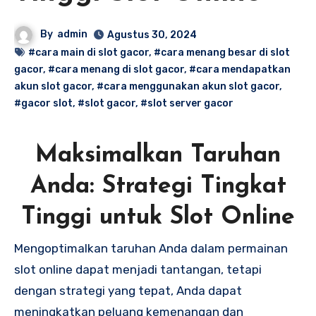
By
admin
Agustus 30, 2024
#cara main di slot gacor
,
#cara menang besar di slot
gacor
,
#cara menang di slot gacor
,
#cara mendapatkan
akun slot gacor
,
#cara menggunakan akun slot gacor
,
#gacor slot
,
#slot gacor
,
#slot server gacor
Maksimalkan Taruhan
Anda: Strategi Tingkat
Tinggi untuk Slot Online
Mengoptimalkan taruhan Anda dalam permainan
slot online dapat menjadi tantangan, tetapi
dengan strategi yang tepat, Anda dapat
meningkatkan peluang kemenangan dan