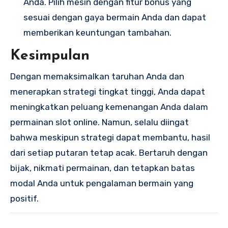
Anda. Pilih mesin dengan fitur bonus yang
sesuai dengan gaya bermain Anda dan dapat
memberikan keuntungan tambahan.
Kesimpulan
Dengan memaksimalkan taruhan Anda dan
menerapkan strategi tingkat tinggi, Anda dapat
meningkatkan peluang kemenangan Anda dalam
permainan slot online. Namun, selalu diingat
bahwa meskipun strategi dapat membantu, hasil
dari setiap putaran tetap acak. Bertaruh dengan
bijak, nikmati permainan, dan tetapkan batas
modal Anda untuk pengalaman bermain yang
positif.