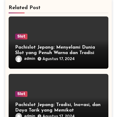
Related Post
Slot
Pachislot Jepang: Menyelami Dunia
Slot yang Penuh Warna dan Tradisi
admin
Agustus 17, 2024
Slot
Pachislot Jepang: Tradisi, Inovasi, dan
Daya Tarik yang Memikat
admin
Agustus 17, 2024