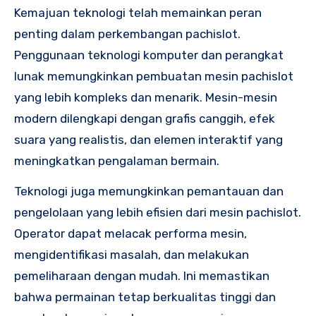
Kemajuan teknologi telah memainkan peran
penting dalam perkembangan pachislot.
Penggunaan teknologi komputer dan perangkat
lunak memungkinkan pembuatan mesin pachislot
yang lebih kompleks dan menarik. Mesin-mesin
modern dilengkapi dengan grafis canggih, efek
suara yang realistis, dan elemen interaktif yang
meningkatkan pengalaman bermain.
Teknologi juga memungkinkan pemantauan dan
pengelolaan yang lebih efisien dari mesin pachislot.
Operator dapat melacak performa mesin,
mengidentifikasi masalah, dan melakukan
pemeliharaan dengan mudah. Ini memastikan
bahwa permainan tetap berkualitas tinggi dan