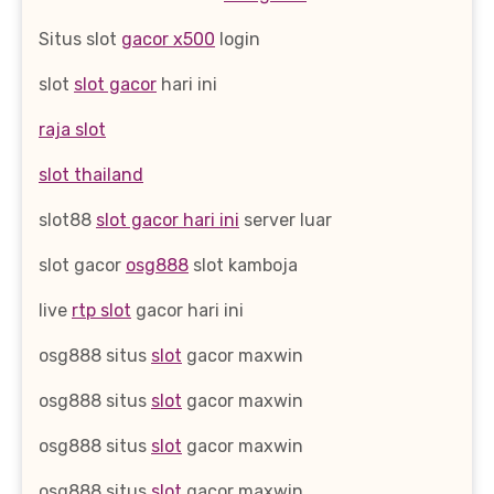
Situs slot
gacor x500
login
slot
slot gacor
hari ini
raja slot
slot thailand
slot88
slot gacor hari ini
server luar
slot gacor
osg888
slot kamboja
live
rtp slot
gacor hari ini
osg888 situs
slot
gacor maxwin
osg888 situs
slot
gacor maxwin
osg888 situs
slot
gacor maxwin
osg888 situs
slot
gacor maxwin