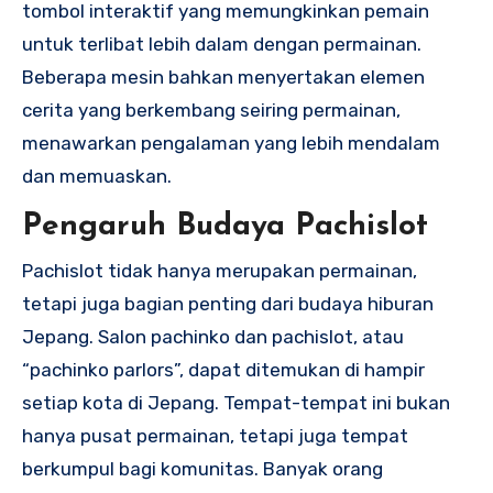
tombol interaktif yang memungkinkan pemain
untuk terlibat lebih dalam dengan permainan.
Beberapa mesin bahkan menyertakan elemen
cerita yang berkembang seiring permainan,
menawarkan pengalaman yang lebih mendalam
dan memuaskan.
Pengaruh Budaya Pachislot
Pachislot tidak hanya merupakan permainan,
tetapi juga bagian penting dari budaya hiburan
Jepang. Salon pachinko dan pachislot, atau
“pachinko parlors”, dapat ditemukan di hampir
setiap kota di Jepang. Tempat-tempat ini bukan
hanya pusat permainan, tetapi juga tempat
berkumpul bagi komunitas. Banyak orang