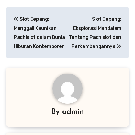
Navigasi
Slot Jepang:
Slot Jepang:
pos
Menggali Keunikan
Eksplorasi Mendalam
Pachislot dalam Dunia
Tentang Pachislot dan
Hiburan Kontemporer
Perkembangannya
By
admin