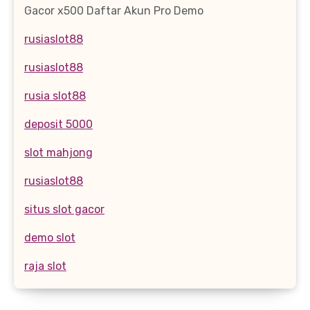
Gacor x500 Daftar Akun Pro Demo
rusiaslot88
rusiaslot88
rusia slot88
deposit 5000
slot mahjong
rusiaslot88
situs slot gacor
demo slot
raja slot