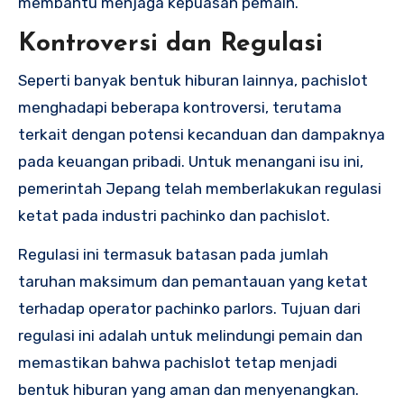
membantu menjaga kepuasan pemain.
Kontroversi dan Regulasi
Seperti banyak bentuk hiburan lainnya, pachislot
menghadapi beberapa kontroversi, terutama
terkait dengan potensi kecanduan dan dampaknya
pada keuangan pribadi. Untuk menangani isu ini,
pemerintah Jepang telah memberlakukan regulasi
ketat pada industri pachinko dan pachislot.
Regulasi ini termasuk batasan pada jumlah
taruhan maksimum dan pemantauan yang ketat
terhadap operator pachinko parlors. Tujuan dari
regulasi ini adalah untuk melindungi pemain dan
memastikan bahwa pachislot tetap menjadi
bentuk hiburan yang aman dan menyenangkan.