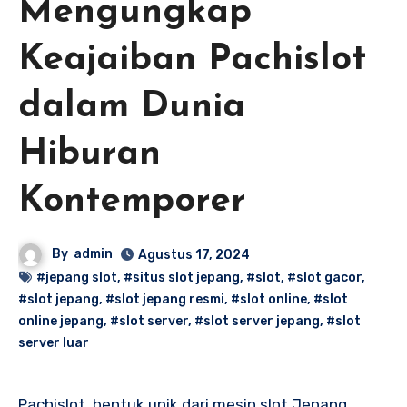
Mengungkap
Keajaiban Pachislot
dalam Dunia
Hiburan
Kontemporer
By
admin
Agustus 17, 2024
#jepang slot
,
#situs slot jepang
,
#slot
,
#slot gacor
,
#slot jepang
,
#slot jepang resmi
,
#slot online
,
#slot
online jepang
,
#slot server
,
#slot server jepang
,
#slot
server luar
Pachislot, bentuk unik dari mesin slot Jepang,