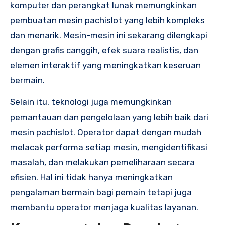
komputer dan perangkat lunak memungkinkan
pembuatan mesin pachislot yang lebih kompleks
dan menarik. Mesin-mesin ini sekarang dilengkapi
dengan grafis canggih, efek suara realistis, dan
elemen interaktif yang meningkatkan keseruan
bermain.
Selain itu, teknologi juga memungkinkan
pemantauan dan pengelolaan yang lebih baik dari
mesin pachislot. Operator dapat dengan mudah
melacak performa setiap mesin, mengidentifikasi
masalah, dan melakukan pemeliharaan secara
efisien. Hal ini tidak hanya meningkatkan
pengalaman bermain bagi pemain tetapi juga
membantu operator menjaga kualitas layanan.