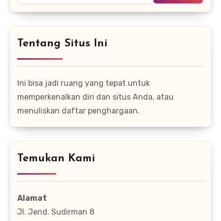
Tentang Situs Ini
Ini bisa jadi ruang yang tepat untuk
memperkenalkan diri dan situs Anda, atau
menuliskan daftar penghargaan.
Temukan Kami
Alamat
Jl. Jend. Sudirman 8