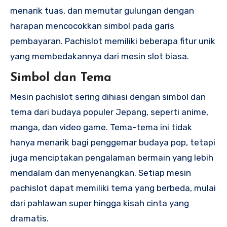
menarik tuas, dan memutar gulungan dengan
harapan mencocokkan simbol pada garis
pembayaran. Pachislot memiliki beberapa fitur unik
yang membedakannya dari mesin slot biasa.
Simbol dan Tema
Mesin pachislot sering dihiasi dengan simbol dan
tema dari budaya populer Jepang, seperti anime,
manga, dan video game. Tema-tema ini tidak
hanya menarik bagi penggemar budaya pop, tetapi
juga menciptakan pengalaman bermain yang lebih
mendalam dan menyenangkan. Setiap mesin
pachislot dapat memiliki tema yang berbeda, mulai
dari pahlawan super hingga kisah cinta yang
dramatis.