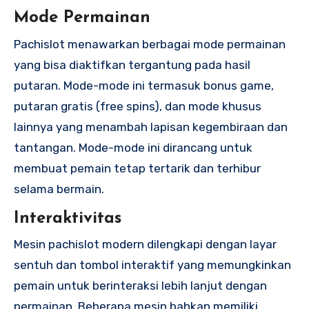
Mode Permainan
Pachislot menawarkan berbagai mode permainan
yang bisa diaktifkan tergantung pada hasil
putaran. Mode-mode ini termasuk bonus game,
putaran gratis (free spins), dan mode khusus
lainnya yang menambah lapisan kegembiraan dan
tantangan. Mode-mode ini dirancang untuk
membuat pemain tetap tertarik dan terhibur
selama bermain.
Interaktivitas
Mesin pachislot modern dilengkapi dengan layar
sentuh dan tombol interaktif yang memungkinkan
pemain untuk berinteraksi lebih lanjut dengan
permainan. Beberapa mesin bahkan memiliki