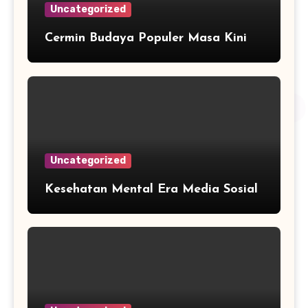
Uncategorized
Cermin Budaya Populer Masa Kini
Uncategorized
Kesehatan Mental Era Media Sosial