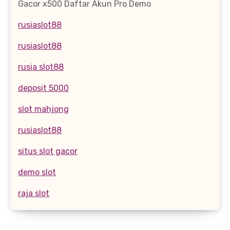
Gacor x500 Daftar Akun Pro Demo
rusiaslot88
rusiaslot88
rusia slot88
deposit 5000
slot mahjong
rusiaslot88
situs slot gacor
demo slot
raja slot