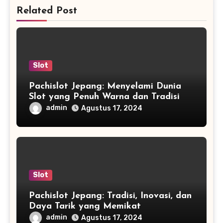
Related Post
Slot
Pachislot Jepang: Menyelami Dunia
Slot yang Penuh Warna dan Tradisi
admin
Agustus 17, 2024
Slot
Pachislot Jepang: Tradisi, Inovasi, dan
Daya Tarik yang Memikat
admin
Agustus 17, 2024