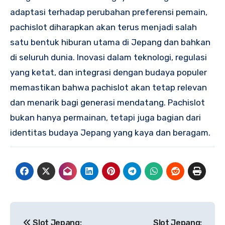
adaptasi terhadap perubahan preferensi pemain,
pachislot diharapkan akan terus menjadi salah
satu bentuk hiburan utama di Jepang dan bahkan
di seluruh dunia. Inovasi dalam teknologi, regulasi
yang ketat, dan integrasi dengan budaya populer
memastikan bahwa pachislot akan tetap relevan
dan menarik bagi generasi mendatang. Pachislot
bukan hanya permainan, tetapi juga bagian dari
identitas budaya Jepang yang kaya dan beragam.
Navigasi
Slot Jepang:
Slot Jepang: