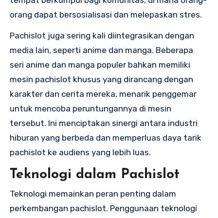
orang dapat bersosialisasi dan melepaskan stres.
Pachislot juga sering kali diintegrasikan dengan
media lain, seperti anime dan manga. Beberapa
seri anime dan manga populer bahkan memiliki
mesin pachislot khusus yang dirancang dengan
karakter dan cerita mereka, menarik penggemar
untuk mencoba peruntungannya di mesin
tersebut. Ini menciptakan sinergi antara industri
hiburan yang berbeda dan memperluas daya tarik
pachislot ke audiens yang lebih luas.
Teknologi dalam Pachislot
Teknologi memainkan peran penting dalam
perkembangan pachislot. Penggunaan teknologi