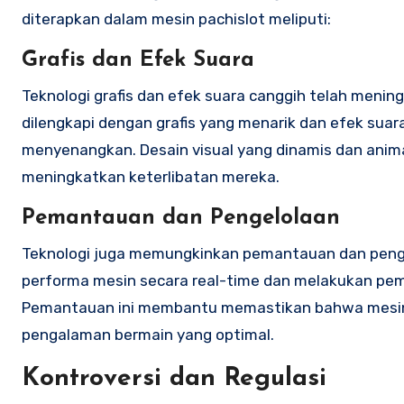
diterapkan dalam mesin pachislot meliputi:
Grafis dan Efek Suara
Teknologi grafis dan efek suara canggih telah meni
dilengkapi dengan grafis yang menarik dan efek suar
menyenangkan. Desain visual yang dinamis dan anim
meningkatkan keterlibatan mereka.
Pemantauan dan Pengelolaan
Teknologi juga memungkinkan pemantauan dan pengel
performa mesin secara real-time dan melakukan pem
Pemantauan ini membantu memastikan bahwa mesin p
pengalaman bermain yang optimal.
Kontroversi dan Regulasi