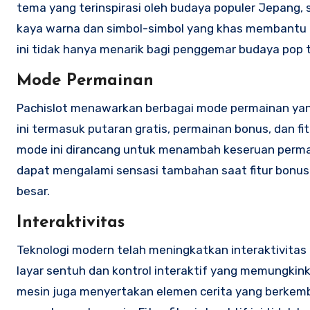
tema yang terinspirasi oleh budaya populer Jepang, 
kaya warna dan simbol-simbol yang khas membantu 
ini tidak hanya menarik bagi penggemar budaya pop 
Mode Permainan
Pachislot menawarkan berbagai mode permainan yan
ini termasuk putaran gratis, permainan bonus, dan 
mode ini dirancang untuk menambah keseruan permai
dapat mengalami sensasi tambahan saat fitur bonu
besar.
Interaktivitas
Teknologi modern telah meningkatkan interaktivitas 
layar sentuh dan kontrol interaktif yang memungkin
mesin juga menyertakan elemen cerita yang berkem