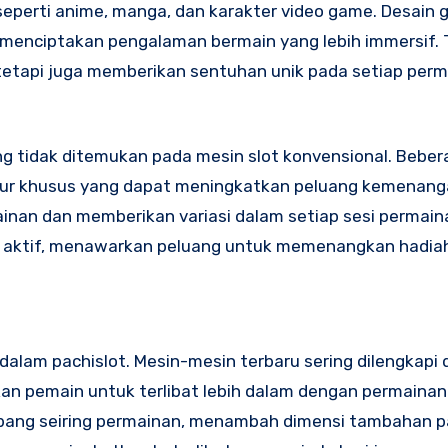
seperti anime, manga, dan karakter video game. Desain g
menciptakan pengalaman bermain yang lebih immersif
tetapi juga memberikan sentuhan unik pada setiap perm
g tidak ditemukan pada mesin slot konvensional. Bebe
fitur khusus yang dapat meningkatkan peluang kemenan
nan dan memberikan variasi dalam setiap sesi permain
s aktif, menawarkan peluang untuk memenangkan hadiah
dalam pachislot. Mesin-mesin terbaru sering dilengkapi
kan pemain untuk terlibat lebih dalam dengan permaina
bang seiring permainan, menambah dimensi tambahan 