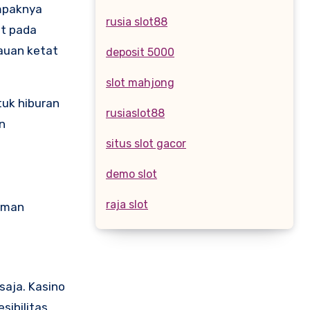
ampaknya
rusia slot88
at pada
auan ketat
deposit 5000
slot mahjong
tuk hiburan
rusiaslot88
n
situs slot gacor
demo slot
raja slot
laman
saja. Kasino
sibilitas