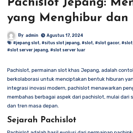
Pachislot Jepang: Men
yang Menghibur dan
By
admin
Agustus 17, 2024
#jepang slot
,
#situs slot jepang
,
#slot
,
#slot gacor
,
#slot
#slot server jepang
,
#slot server luar
Pachislot, permainan slot khas Jepang, adalah contoh menarik dari bagaimana budaya dan teknologi dapat
berkolaborasi untuk menciptakan bentuk hiburan yan
integrasi inovasi modern, pachislot menawarkan penga
membahas berbagai aspek dari pachislot, mulai dar
dan tren masa depan.
Sejarah Pachislot
Pachislot adalah hasil evolusi dari permainan pachin