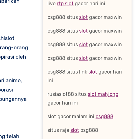
mberikan
live
rtp slot
gacor hari ini
osg888 situs
slot
gacor maxwin
osg888 situs
slot
gacor maxwin
hislot
osg888 situs
slot
gacor maxwin
orang-orang
pirasi oleh
osg888 situs
slot
gacor maxwin
osg888 situs link
slot
gacor hari
ri anime,
ini
orasi
rusiaslot88 situs
slot mahjong
hubungannya
gacor hari ini
slot gacor malam ini
osg888
situs raja
slot
osg888
ng telah