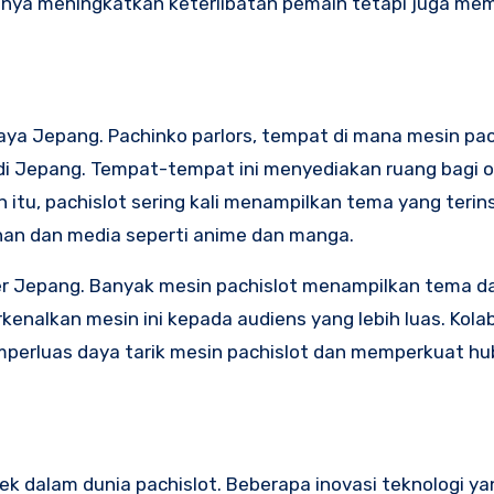
k hanya meningkatkan keterlibatan pemain tetapi juga me
aya Jepang. Pachinko parlors, tempat di mana mesin pac
 di Jepang. Tempat-tempat ini menyediakan ruang bagi 
 itu, pachislot sering kali menampilkan tema yang terins
nan dan media seperti anime dan manga.
er Jepang. Banyak mesin pachislot menampilkan tema da
alkan mesin ini kepada audiens yang lebih luas. Kolab
emperluas daya tarik mesin pachislot dan memperkuat 
 dalam dunia pachislot. Beberapa inovasi teknologi ya