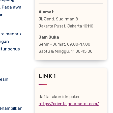
. Pada awal
Alamat
an,
Jl. Jend. Sudirman 8
Jakarta Pusat, Jakarta 10110
era menarik
Jam Buka
ngan
Senin—Jumat: 09:00–17:00
itur bonus
Sabtu & Minggu: 11:00–15:00
LINK 1
esin
daftar akun idn poker
https://orientalgourmetct.com/
menampilkan