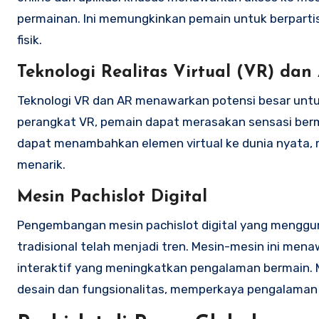
permainan. Ini memungkinkan pemain untuk berparti
fisik.
Teknologi Realitas Virtual (VR) da
Teknologi VR dan AR menawarkan potensi besar untuk
perangkat VR, pemain dapat merasakan sensasi bermai
dapat menambahkan elemen virtual ke dunia nyata, 
menarik.
Mesin Pachislot Digital
Pengembangan mesin pachislot digital yang menggu
tradisional telah menjadi tren. Mesin-mesin ini menawa
interaktif yang meningkatkan pengalaman bermain. Me
desain dan fungsionalitas, memperkaya pengalaman