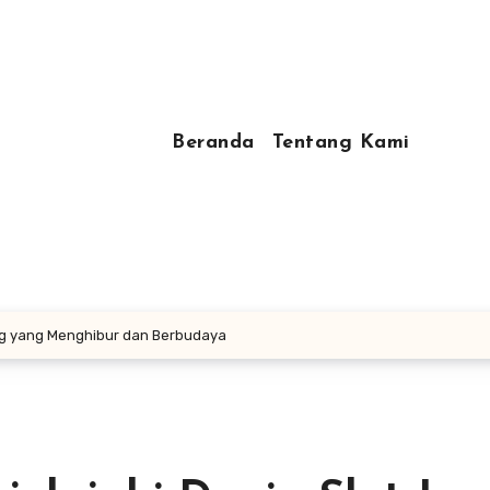
Beranda
Tentang Kami
ang yang Menghibur dan Berbudaya