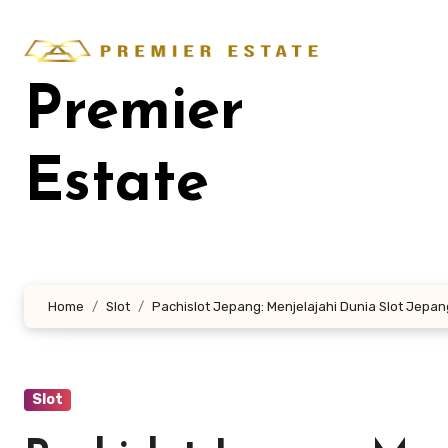
Lewati
ke
konten
Premier
Estate
Home
Slot
Pachislot Jepang: Menjelajahi Dunia Slot Jep
Slot