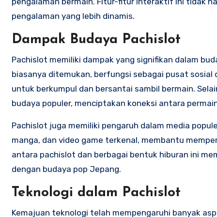
pengalaman bermain. Fitur-fitur interaktif ini tida
pengalaman yang lebih dinamis.
Dampak Budaya Pachislot
Pachislot memiliki dampak yang signifikan dalam bud
biasanya ditemukan, berfungsi sebagai pusat sosial
untuk berkumpul dan bersantai sambil bermain. Selain
budaya populer, menciptakan koneksi antara permai
Pachislot juga memiliki pengaruh dalam media popul
manga, dan video game terkenal, membantu memperken
antara pachislot dan berbagai bentuk hiburan ini m
dengan budaya pop Jepang.
Teknologi dalam Pachislot
Kemajuan teknologi telah mempengaruhi banyak aspek