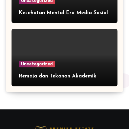
Uncategorized
Kesehatan Mental Era Media Sosial
Uncategorized
Remaja dan Tekanan Akademik