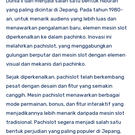
Dunia II dan menjadi salah satu bentuk hiburan
yang paling dicintai di Jepang. Pada tahun 1980-
an, untuk menarik audiens yang lebih luas dan
menawarkan pengalaman baru, elemen mesin slot
diperkenalkan ke dalam pachinko. Inovasi ini
melahirkan pachislot, yang menggabungkan
gulungan berputar dari mesin slot dengan elemen
visual dan mekanis dari pachinko.
Sejak diperkenalkan, pachislot telah berkembang
pesat dengan desain dan fitur yang semakin
canggih. Mesin pachislot menawarkan berbagai
mode permainan, bonus, dan fitur interaktif yang
menjadikannya lebih menarik daripada mesin slot
tradisional. Pachislot segera menjadi salah satu
bentuk perjudian yang paling populer di Jepang,