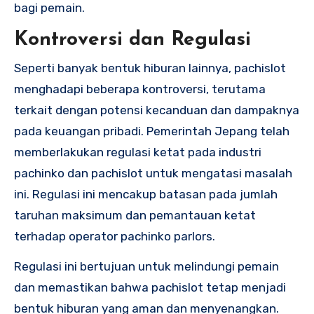
bagi pemain.
Kontroversi dan Regulasi
Seperti banyak bentuk hiburan lainnya, pachislot
menghadapi beberapa kontroversi, terutama
terkait dengan potensi kecanduan dan dampaknya
pada keuangan pribadi. Pemerintah Jepang telah
memberlakukan regulasi ketat pada industri
pachinko dan pachislot untuk mengatasi masalah
ini. Regulasi ini mencakup batasan pada jumlah
taruhan maksimum dan pemantauan ketat
terhadap operator pachinko parlors.
Regulasi ini bertujuan untuk melindungi pemain
dan memastikan bahwa pachislot tetap menjadi
bentuk hiburan yang aman dan menyenangkan.