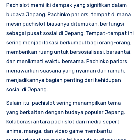
Pachislot memiliki dampak yang signifikan dalam
budaya Jepang. Pachinko parlors, tempat di mana
mesin pachislot biasanya ditemukan, berfungsi
sebagai pusat sosial di Jepang. Tempat-tempat ini
sering menjadi lokasi berkumpul bagi orang-orang,
memberikan ruang untuk bersosialisasi, bersantai,
dan menikmati waktu bersama. Pachinko parlors
menawarkan suasana yang nyaman dan ramah,
menjadikannya bagian penting dari kehidupan
sosial di Jepang.
Selain itu, pachislot sering menampilkan tema
yang berkaitan dengan budaya populer Jepang.
Kolaborasi antara pachislot dan media seperti
anime, manga, dan video game membantu