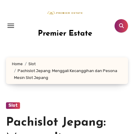
Lewati
ke
konten
Premier Estate
Home
Slot
Pachislot Jepang: Menggali Kecanggihan dan Pesona
Mesin Slot Jepang
Slot
Pachislot Jepang: