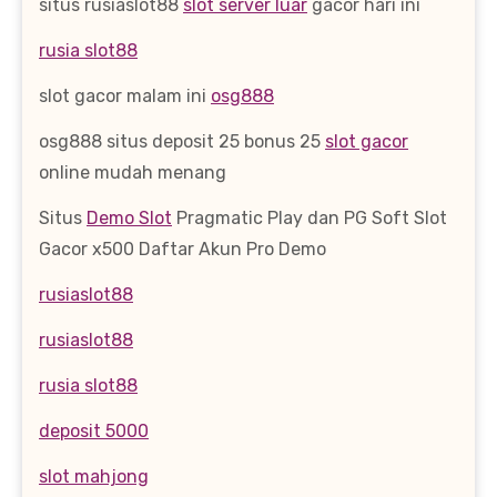
situs rusiaslot88
slot server luar
gacor hari ini
rusia slot88
slot gacor malam ini
osg888
osg888 situs deposit 25 bonus 25
slot gacor
online mudah menang
Situs
Demo Slot
Pragmatic Play dan PG Soft Slot
Gacor x500 Daftar Akun Pro Demo
rusiaslot88
rusiaslot88
rusia slot88
deposit 5000
slot mahjong