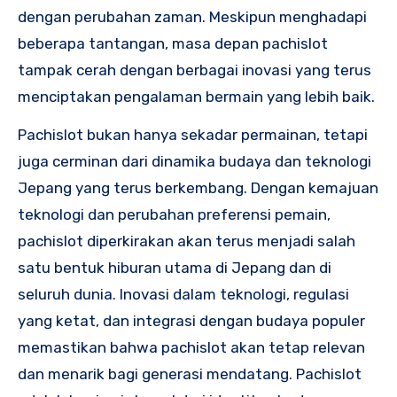
dengan perubahan zaman. Meskipun menghadapi
beberapa tantangan, masa depan pachislot
tampak cerah dengan berbagai inovasi yang terus
menciptakan pengalaman bermain yang lebih baik.
Pachislot bukan hanya sekadar permainan, tetapi
juga cerminan dari dinamika budaya dan teknologi
Jepang yang terus berkembang. Dengan kemajuan
teknologi dan perubahan preferensi pemain,
pachislot diperkirakan akan terus menjadi salah
satu bentuk hiburan utama di Jepang dan di
seluruh dunia. Inovasi dalam teknologi, regulasi
yang ketat, dan integrasi dengan budaya populer
memastikan bahwa pachislot akan tetap relevan
dan menarik bagi generasi mendatang. Pachislot