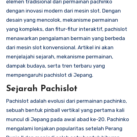
elemen tradisional dari permainan pachinko
dengan inovasi modern dari mesin slot. Dengan
desain yang mencolok, mekanisme permainan
yang kompleks, dan fitur-fitur interaktif, pachislot
menawarkan pengalaman bermain yang berbeda
dari mesin slot konvensional. Artikel ini akan
menjelajahi sejarah, mekanisme permainan,
dampak budaya, serta tren terbaru yang
mempengaruhi pachislot di Jepang.
Sejarah Pachislot
Pachislot adalah evolusi dari permainan pachinko,
sebuah bentuk pinball vertikal yang pertama kali
muncul di Jepang pada awal abad ke-20. Pachinko
mengalami lonjakan popularitas setelah Perang