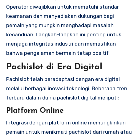
Operator diwajibkan untuk mematuhi standar
keamanan dan menyediakan dukungan bagi
pemain yang mungkin menghadapi masalah
kecanduan. Langkah-langkah ini penting untuk
menjaga integritas industri dan memastikan
bahwa pengalaman bermain tetap positif.
Pachislot di Era Digital
Pachislot telah beradaptasi dengan era digital
melalui berbagai inovasi teknologi. Beberapa tren
terbaru dalam dunia pachislot digital meliputi:
Platform Online
Integrasi dengan platform online memungkinkan
pemain untuk menikmati pachislot dari rumah atau