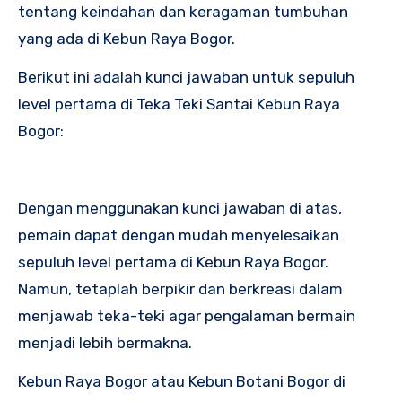
tentang keindahan dan keragaman tumbuhan
yang ada di Kebun Raya Bogor.
Berikut ini adalah kunci jawaban untuk sepuluh
level pertama di Teka Teki Santai Kebun Raya
Bogor:
Dengan menggunakan kunci jawaban di atas,
pemain dapat dengan mudah menyelesaikan
sepuluh level pertama di Kebun Raya Bogor.
Namun, tetaplah berpikir dan berkreasi dalam
menjawab teka-teki agar pengalaman bermain
menjadi lebih bermakna.
Kebun Raya Bogor atau Kebun Botani Bogor di