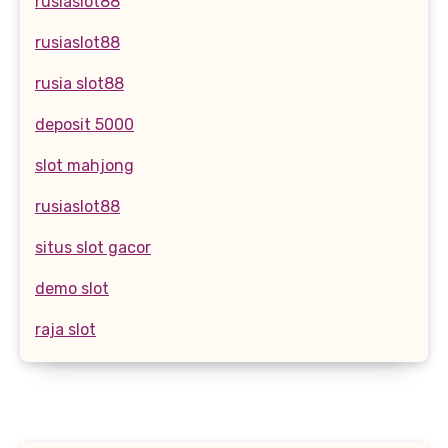
rusiaslot88
rusiaslot88
rusia slot88
deposit 5000
slot mahjong
rusiaslot88
situs slot gacor
demo slot
raja slot