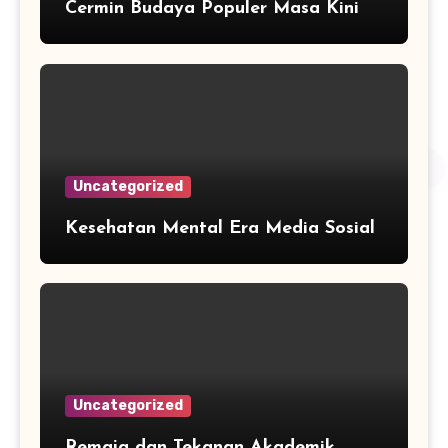
Cermin Budaya Populer Masa Kini
Uncategorized
Kesehatan Mental Era Media Sosial
Uncategorized
Remaja dan Tekanan Akademik