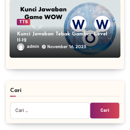
TTS
Kunci Jawaban Tebak Gambar Level
11-12
admin
November 16, 2023
Cari
Cari
untuk: