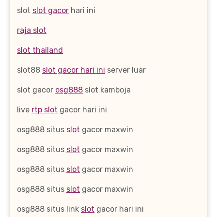
slot
slot gacor
hari ini
raja slot
slot thailand
slot88
slot gacor hari ini
server luar
slot gacor
osg888
slot kamboja
live
rtp slot
gacor hari ini
osg888 situs
slot
gacor maxwin
osg888 situs
slot
gacor maxwin
osg888 situs
slot
gacor maxwin
osg888 situs
slot
gacor maxwin
osg888 situs link
slot
gacor hari ini