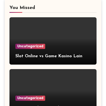
You Missed
Uncategorized
Slot Online vs Game Kasino Lain
Uncategorized