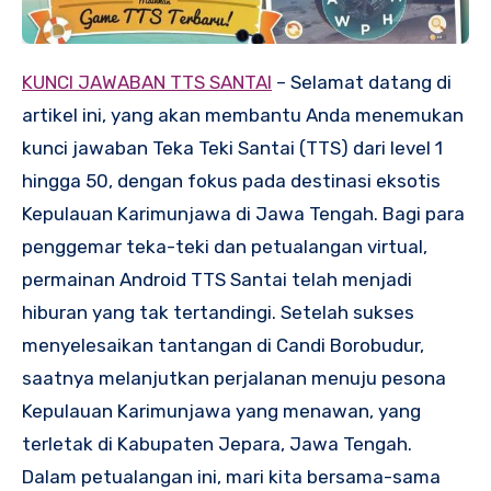
KUNCI JAWABAN TTS SANTAI
– Selamat datang di
artikel ini, yang akan membantu Anda menemukan
kunci jawaban Teka Teki Santai (TTS) dari level 1
hingga 50, dengan fokus pada destinasi eksotis
Kepulauan Karimunjawa di Jawa Tengah. Bagi para
penggemar teka-teki dan petualangan virtual,
permainan Android TTS Santai telah menjadi
hiburan yang tak tertandingi. Setelah sukses
menyelesaikan tantangan di Candi Borobudur,
saatnya melanjutkan perjalanan menuju pesona
Kepulauan Karimunjawa yang menawan, yang
terletak di Kabupaten Jepara, Jawa Tengah.
Dalam petualangan ini, mari kita bersama-sama