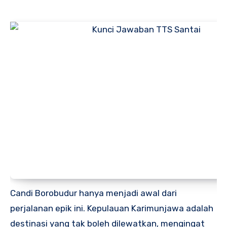
Candi Borobudur hanya menjadi awal dari
perjalanan epik ini. Kepulauan Karimunjawa adalah
destinasi yang tak boleh dilewatkan, mengingat