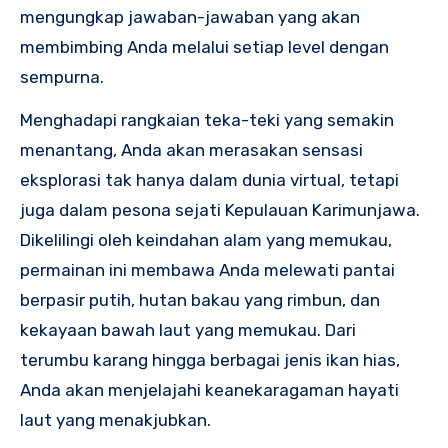
mengungkap jawaban-jawaban yang akan
membimbing Anda melalui setiap level dengan
sempurna.
Menghadapi rangkaian teka-teki yang semakin
menantang, Anda akan merasakan sensasi
eksplorasi tak hanya dalam dunia virtual, tetapi
juga dalam pesona sejati Kepulauan Karimunjawa.
Dikelilingi oleh keindahan alam yang memukau,
permainan ini membawa Anda melewati pantai
berpasir putih, hutan bakau yang rimbun, dan
kekayaan bawah laut yang memukau. Dari
terumbu karang hingga berbagai jenis ikan hias,
Anda akan menjelajahi keanekaragaman hayati
laut yang menakjubkan.