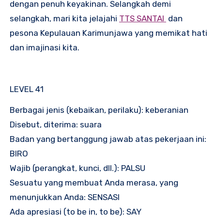
dengan penuh keyakinan. Selangkah demi
selangkah, mari kita jelajahi
TTS SANTAI
dan
pesona Kepulauan Karimunjawa yang memikat hati
dan imajinasi kita.
LEVEL 41
Berbagai jenis (kebaikan, perilaku): keberanian
Disebut, diterima: suara
Badan yang bertanggung jawab atas pekerjaan ini:
BIRO
Wajib (perangkat, kunci, dll.): PALSU
Sesuatu yang membuat Anda merasa, yang
menunjukkan Anda: SENSASI
Ada apresiasi (to be in, to be): SAY