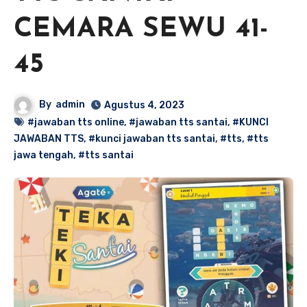
CEMARA SEWU 41-
45
By
admin
Agustus 4, 2023
#jawaban tts online
,
#jawaban tts santai
,
#KUNCI
JAWABAN TTS
,
#kunci jawaban tts santai
,
#tts
,
#tts
jawa tengah
,
#tts santai