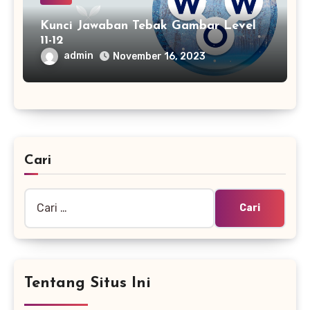
Kunci Jawaban Tebak Gambar Level
11-12
admin
November 16, 2023
Cari
Cari
untuk:
Tentang Situs Ini