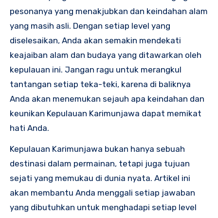
pesonanya yang menakjubkan dan keindahan alam
yang masih asli. Dengan setiap level yang
diselesaikan, Anda akan semakin mendekati
keajaiban alam dan budaya yang ditawarkan oleh
kepulauan ini. Jangan ragu untuk merangkul
tantangan setiap teka-teki, karena di baliknya
Anda akan menemukan sejauh apa keindahan dan
keunikan Kepulauan Karimunjawa dapat memikat
hati Anda.
Kepulauan Karimunjawa bukan hanya sebuah
destinasi dalam permainan, tetapi juga tujuan
sejati yang memukau di dunia nyata. Artikel ini
akan membantu Anda menggali setiap jawaban
yang dibutuhkan untuk menghadapi setiap level