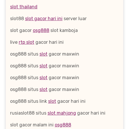
slot thailand
slot88
slot gacor hari ini
server luar
slot gacor
osg888
slot kamboja
live
rtp slot
gacor hari ini
osg888 situs
slot
gacor maxwin
osg888 situs
slot
gacor maxwin
osg888 situs
slot
gacor maxwin
osg888 situs
slot
gacor maxwin
osg888 situs link
slot
gacor hari ini
rusiaslot88 situs
slot mahjong
gacor hari ini
slot gacor malam ini
osg888