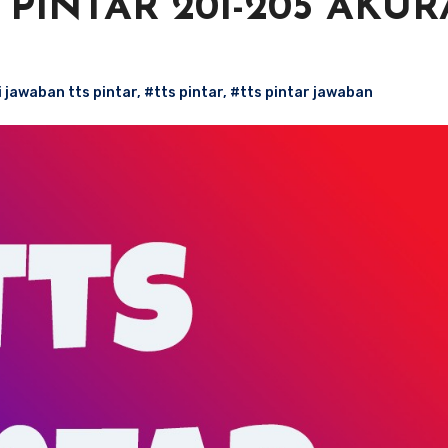
PINTAR 201-205 AKUR
 jawaban tts pintar
,
#tts pintar
,
#tts pintar jawaban