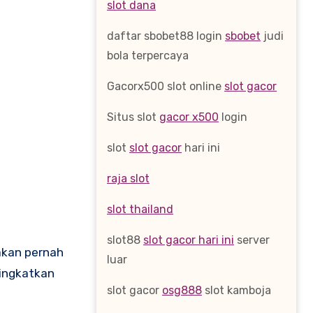
slot dana
daftar sbobet88 login
sbobet
judi
bola terpercaya
Gacorx500 slot online
slot gacor
Situs slot
gacor x500
login
slot
slot gacor
hari ini
raja slot
slot thailand
slot88
slot gacor hari ini
server
akan pernah
luar
ingkatkan
slot gacor
osg888
slot kamboja