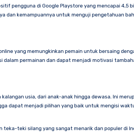
ositif pengguna di Google Playstore yang mencapai 4,5 b
nnya dan kemampuannya untuk menguji pengetahuan ba
rd online yang memungkinkan pemain untuk bersaing den
isi dalam permainan dan dapat menjadi motivasi tambah
a kalangan usia, dari anak-anak hingga dewasa. Ini meru
gga dapat menjadi pilihan yang baik untuk mengisi wakt
teka-teki silang yang sangat menarik dan populer di In