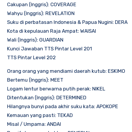
Cakupan (Inggris): COVERAGE
Wahyu (Inggris): REVELATION
Suku di perbatasan Indonesia & Papua Nugini: DERA
Kota di kepulauan Raja Ampat: WAISAI
Wali (Inggris): GUARDIAN
Kunci Jawaban TTS Pintar Level 201
TTS Pintar Level 202
Orang orang yang mendiami daerah kutub: ESKIMO
Bertemu (Inggris): MEET
Logam lentur berwarna putih perak: NIKEL
Ditentukan (Inggris): DETERMINED
Hilangnya bunyi pada akhir suku kata: APOKOPE
Kemauan yang pasti: TEKAD
Misal / Umpama: ANDAI