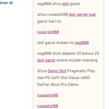
uhan di
osg888 situs
slot
gacor
situs rusiaslot88
slot server luar
gacor hari ini
rusia slot88
slot gacor malam ini
osg888
osg888 situs deposit 25 bonus 25
slot gacor
online mudah menang
Situs
Demo Slot
Pragmatic Play
dan PG Soft Slot Gacor x500
Daftar Akun Pro Demo
rusiaslot88
rusiaslot88