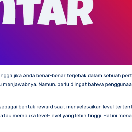
 menjawabnya. Namun, perlu diingat bahwa penggunaa
 sebagai bentuk reward saat menyelesaikan level tertentu
tau membuka level-level yang lebih tinggi. Hal ini me