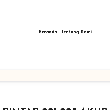
Beranda
Tentang Kami