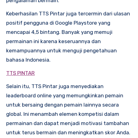
pengalaman bermain.
Keberhasilan TTS Pintar juga tercermin dari ulasan
positif pengguna di Google Playstore yang
mencapai 4,5 bintang. Banyak yang memuji
permainan ini karena keseruannya dan
kemampuannya untuk menguji pengetahuan
bahasa Indonesia.
TTS PINTAR
Selain itu, TTS Pintar juga menyediakan
leaderboard online yang memungkinkan pemain
untuk bersaing dengan pemain lainnya secara
global. Ini menambah elemen kompetisi dalam
permainan dan dapat menjadi motivasi tambahan
untuk terus bermain dan meningkatkan skor Anda.