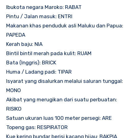
Ibukota negara Maroko: RABAT
Pintu / Jalan masuk: ENTRI
Makanan khas penduduk asli Maluku dan Papua:
PAPEDA
Kerah baju: NIA
Bintil bintil merah pada kulit: RUAM
Bata (Inggris): BRICK
Huma / Ladang padi: TIPAR
Isyarat yang disalurkan melalui saluran tunggal:
MONO
Akibat yang merugikan dari suatu perbuatan:
RISIKO
Satuan ukuran luas 100 meter persegi: ARE
Topeng gas: RESPIRATOR
Kue kering bundar berisi kacang hijau: BAKPIA