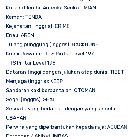
Kota di Florida, Amerika Serikat: MIAMI
Kemah: TENDA
Kejahatan (Inggris): CRIME
Enau: AREN
Tulang punggung (Inggris): BACKBONE
Kunci Jawaban TTS Pintar Level 197
TTS Pintar Level 198
Dataran tinggi dengan julukan atap dunia: TIBET
Menjaga (Inggris): KEEP
Sandaran kaki berbantalan: OTOMAN
Segel (Inggris): SEAL
Sesuatu yang berlainan dengan yang semula:
UBAHAN
Perwira yang diperbantukan kepada raja: AJUDAN
Dorongan / Akibat: IMBAS