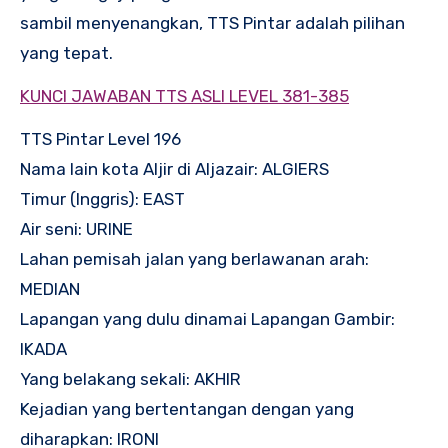
sambil menyenangkan, TTS Pintar adalah pilihan
yang tepat.
KUNCI JAWABAN TTS ASLI LEVEL 381-385
TTS Pintar Level 196
Nama lain kota Aljir di Aljazair: ALGIERS
Timur (Inggris): EAST
Air seni: URINE
Lahan pemisah jalan yang berlawanan arah:
MEDIAN
Lapangan yang dulu dinamai Lapangan Gambir:
IKADA
Yang belakang sekali: AKHIR
Kejadian yang bertentangan dengan yang
diharapkan: IRONI