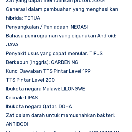
Zat yang dapat memberikan proton: ASAM
Generasi dalam pembuahan yang menghasilkan
hibrida: TETUA
Penyangkalan / Peniadaan: NEGASI
Bahasa pemrograman yang digunakan Android:
JAVA
Penyakit usus yang cepat menular: TIFUS
Berkebun (Inggris): GARDENING
Kunci Jawaban TTS Pintar Level 199
TTS Pintar Level 200
Ibukota negara Malawi: LILONGWE
Kecoak: LIPAS
Ibukota negara Qatar: DOHA
Zat dalam darah untuk memusnahkan bakteri:
ANTIBODI