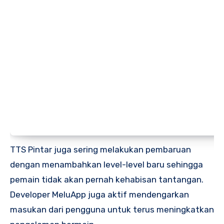
TTS Pintar juga sering melakukan pembaruan
dengan menambahkan level-level baru sehingga
pemain tidak akan pernah kehabisan tantangan.
Developer MeluApp juga aktif mendengarkan
masukan dari pengguna untuk terus meningkatkan