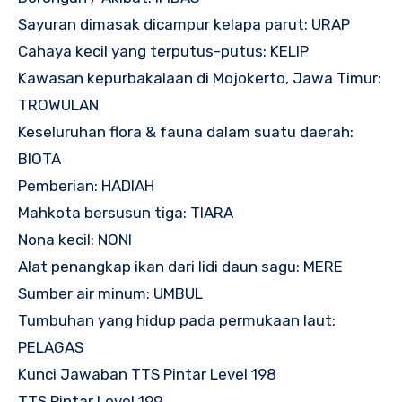
Sayuran dimasak dicampur kelapa parut: URAP
Cahaya kecil yang terputus-putus: KELIP
Kawasan kepurbakalaan di Mojokerto, Jawa Timur:
TROWULAN
Keseluruhan flora & fauna dalam suatu daerah:
BIOTA
Pemberian: HADIAH
Mahkota bersusun tiga: TIARA
Nona kecil: NONI
Alat penangkap ikan dari lidi daun sagu: MERE
Sumber air minum: UMBUL
Tumbuhan yang hidup pada permukaan laut:
PELAGAS
Kunci Jawaban TTS Pintar Level 198
TTS Pintar Level 199