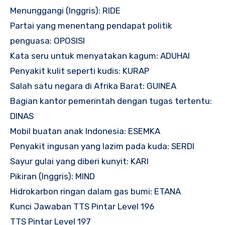
Menunggangi (Inggris): RIDE
Partai yang menentang pendapat politik
penguasa: OPOSISI
Kata seru untuk menyatakan kagum: ADUHAI
Penyakit kulit seperti kudis: KURAP
Salah satu negara di Afrika Barat: GUINEA
Bagian kantor pemerintah dengan tugas tertentu:
DINAS
Mobil buatan anak Indonesia: ESEMKA
Penyakit ingusan yang lazim pada kuda: SERDI
Sayur gulai yang diberi kunyit: KARI
Pikiran (Inggris): MIND
Hidrokarbon ringan dalam gas bumi: ETANA
Kunci Jawaban TTS Pintar Level 196
TTS Pintar Level 197