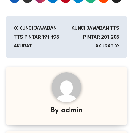
Navigasi
KUNCI JAWABAN
KUNCI JAWABAN TTS
pos
TTS PINTAR 191-195
PINTAR 201-205
AKURAT
AKURAT
By
admin