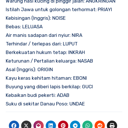
Warung nasi kucing di pinggir jalan: ANGKRINGAN
Istilah Jawa untuk golongan terhormat: PRIAYI
Kebisingan (Inggris): NOISE
Bebas: LELUASA
Air manis sadapan dari nyiur: NIRA
Terhindar / terlepas dari: LUPUT
Berkekuatan hukum tetap: INKRAH
Keturunan / Pertalian keluarga: NASAB
Asal (Inggris): ORIGIN
Kayu keras kehitam hitaman: EBONI
Buyung yang diberi lapis berkilap: GUCI
Kebaikan budi pekerti: ADAB
Suku di sekitar Danau Poso: UNDAE