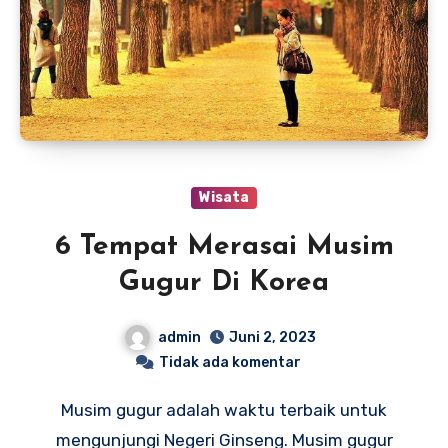
Wisata
6 Tempat Merasai Musim
Gugur Di Korea
admin
Juni 2, 2023
Tidak ada komentar
Musim gugur adalah waktu terbaik untuk
mengunjungi Negeri Ginseng. Musim gugur