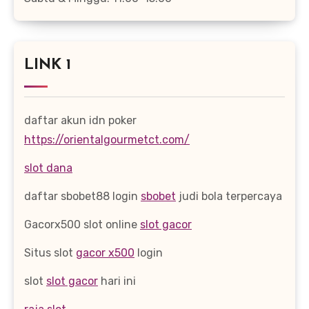
LINK 1
daftar akun idn poker
https://orientalgourmetct.com/
slot dana
daftar sbobet88 login
sbobet
judi bola terpercaya
Gacorx500 slot online
slot gacor
Situs slot
gacor x500
login
slot
slot gacor
hari ini