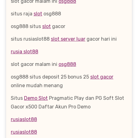
slot gacor malam ini
osg888
situs raja
slot
osg888
osg888 situs
slot
gacor
situs rusiaslot88
slot server luar
gacor hari ini
rusia slot88
slot gacor malam ini
osg888
osg888 situs deposit 25 bonus 25
slot gacor
online mudah menang
Situs
Demo Slot
Pragmatic Play dan PG Soft Slot
Gacor x500 Daftar Akun Pro Demo
rusiaslot88
rusiaslot88