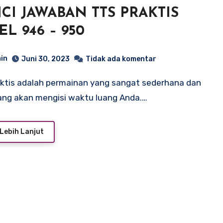
CI JAWABAN TTS PRAKTIS
EL 946 – 950
in
Juni 30, 2023
Tidak ada komentar
ang akan mengisi waktu luang Anda.…
Lebih Lanjut