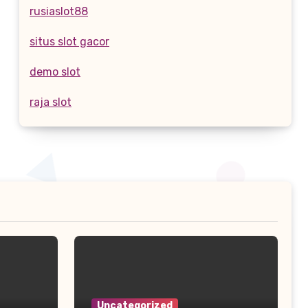
rusiaslot88
situs slot gacor
demo slot
raja slot
Uncategorized