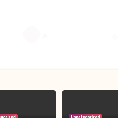
gorized
Uncategorized