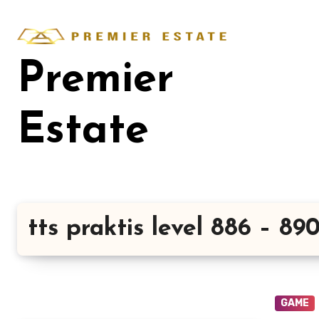
Lewati
ke
konten
Premier
Estate
tts praktis level 886 – 89
GAME