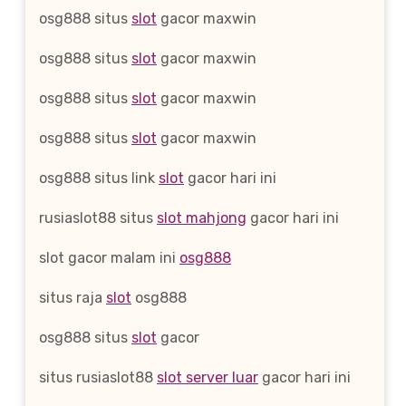
osg888 situs
slot
gacor maxwin
osg888 situs
slot
gacor maxwin
osg888 situs
slot
gacor maxwin
osg888 situs
slot
gacor maxwin
osg888 situs link
slot
gacor hari ini
rusiaslot88 situs
slot mahjong
gacor hari ini
slot gacor malam ini
osg888
situs raja
slot
osg888
osg888 situs
slot
gacor
situs rusiaslot88
slot server luar
gacor hari ini