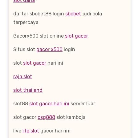
slot dana
daftar sbobet88 login
sbobet
judi bola
terpercaya
Gacorx500 slot online
slot gacor
Situs slot
gacor x500
login
slot
slot gacor
hari ini
raja slot
slot thailand
slot88
slot gacor hari ini
server luar
slot gacor
osg888
slot kamboja
live
rtp slot
gacor hari ini