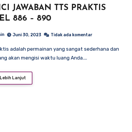
CI JAWABAN TTS PRAKTIS
EL 886 – 890
in
Juni 30, 2023
Tidak ada komentar
ang akan mengisi waktu luang Anda.…
Lebih Lanjut