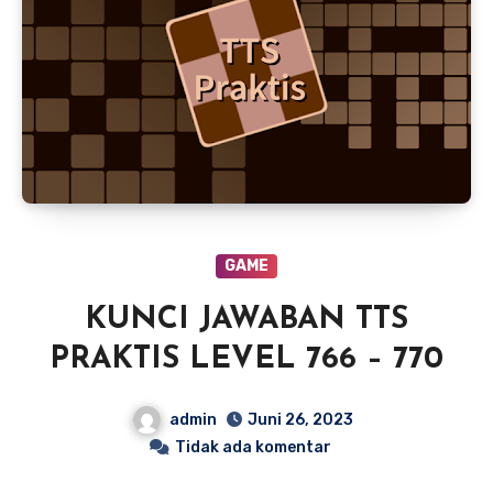
GAME
KUNCI JAWABAN TTS
PRAKTIS LEVEL 766 – 770
admin
Juni 26, 2023
Tidak ada komentar