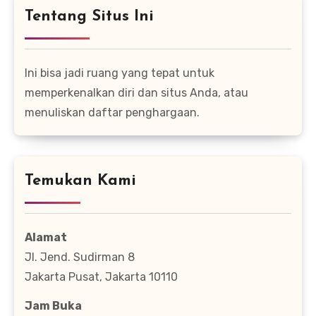
Tentang Situs Ini
Ini bisa jadi ruang yang tepat untuk
memperkenalkan diri dan situs Anda, atau
menuliskan daftar penghargaan.
Temukan Kami
Alamat
Jl. Jend. Sudirman 8
Jakarta Pusat, Jakarta 10110
Jam Buka