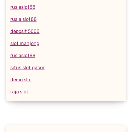
rusiaslot88
rusia slot88
deposit 5000
slot mahjong
rusiaslot88
situs slot gacor
demo slot
raja slot