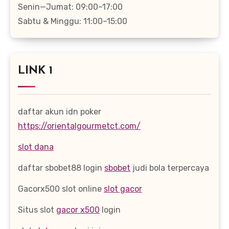
Senin—Jumat: 09:00–17:00
Sabtu & Minggu: 11:00–15:00
LINK 1
daftar akun idn poker
https://orientalgourmetct.com/
slot dana
daftar sbobet88 login
sbobet
judi bola terpercaya
Gacorx500 slot online
slot gacor
Situs slot
gacor x500
login