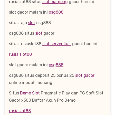
rusiaslot88 situs
slot mahjong
gacor hari ini
slot gacor malam ini
osg888
situs raja
slot
osg888
osg888 situs
slot
gacor
situs rusiaslot88
slot server luar
gacor hari ini
rusia slot88
slot gacor malam ini
osg888
osg888 situs deposit 25 bonus 25
slot gacor
online mudah menang
Situs
Demo Slot
Pragmatic Play dan PG Soft Slot
Gacor x500 Daftar Akun Pro Demo
rusiaslot88