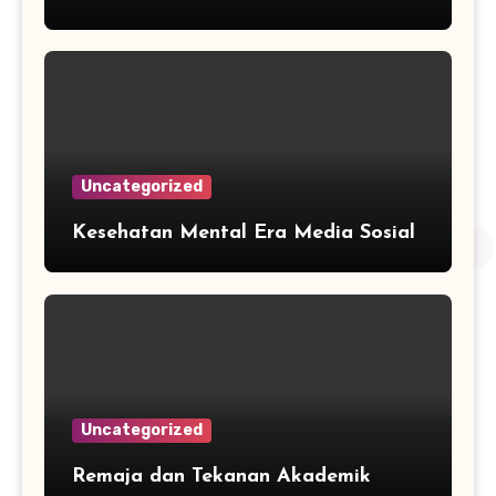
Uncategorized
Kesehatan Mental Era Media Sosial
Uncategorized
Remaja dan Tekanan Akademik