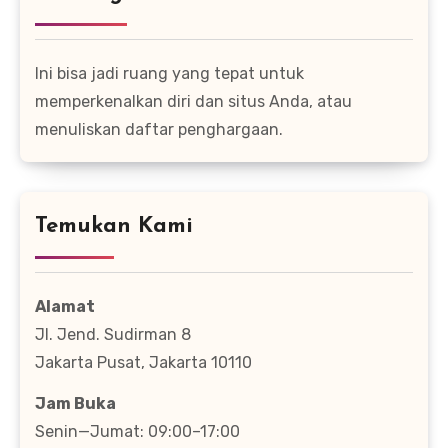
Ini bisa jadi ruang yang tepat untuk
memperkenalkan diri dan situs Anda, atau
menuliskan daftar penghargaan.
Temukan Kami
Alamat
Jl. Jend. Sudirman 8
Jakarta Pusat, Jakarta 10110
Jam Buka
Senin—Jumat: 09:00–17:00