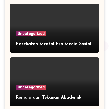
Uncategorized
Kesehatan Mental Era Media Sosial
Uncategorized
Remaja dan Tekanan Akademik