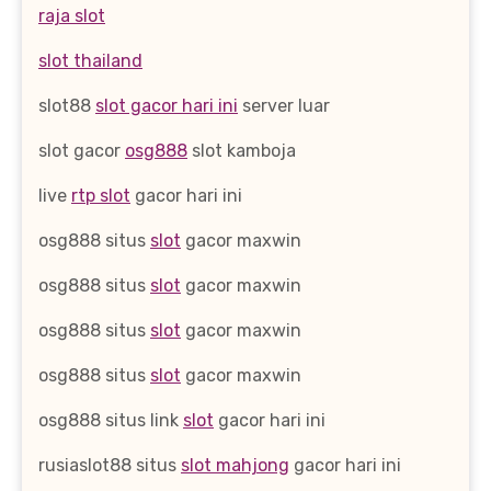
raja slot
slot thailand
slot88
slot gacor hari ini
server luar
slot gacor
osg888
slot kamboja
live
rtp slot
gacor hari ini
osg888 situs
slot
gacor maxwin
osg888 situs
slot
gacor maxwin
osg888 situs
slot
gacor maxwin
osg888 situs
slot
gacor maxwin
osg888 situs link
slot
gacor hari ini
rusiaslot88 situs
slot mahjong
gacor hari ini