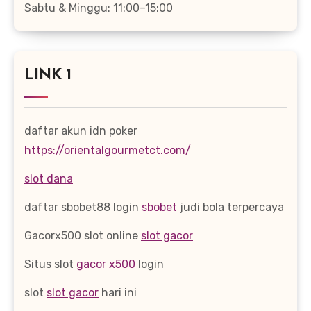
Sabtu & Minggu: 11:00–15:00
LINK 1
daftar akun idn poker
https://orientalgourmetct.com/
slot dana
daftar sbobet88 login
sbobet
judi bola terpercaya
Gacorx500 slot online
slot gacor
Situs slot
gacor x500
login
slot
slot gacor
hari ini