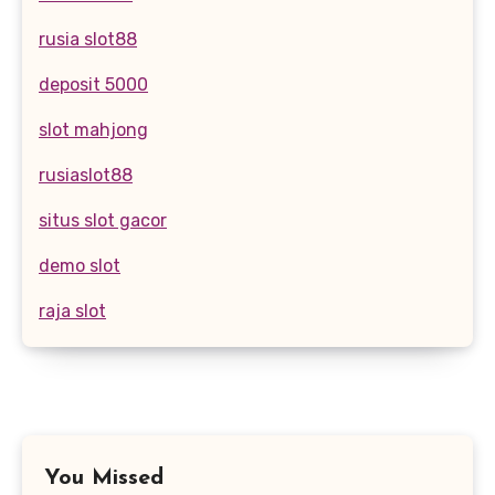
rusia slot88
deposit 5000
slot mahjong
rusiaslot88
situs slot gacor
demo slot
raja slot
You Missed