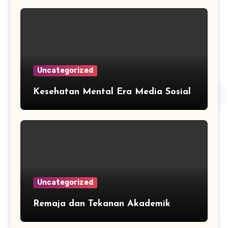
Uncategorized
Kesehatan Mental Era Media Sosial
Uncategorized
Remaja dan Tekanan Akademik