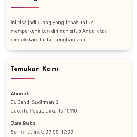
Ini bisa jadi ruang yang tepat untuk
memperkenalkan diri dan situs Anda, atau
menuliskan daftar penghargaan.
Temukan Kami
Alamat
Jl. Jend. Sudirman 8
Jakarta Pusat, Jakarta 10110
Jam Buka
Senin—Jumat: 09:00–17:00