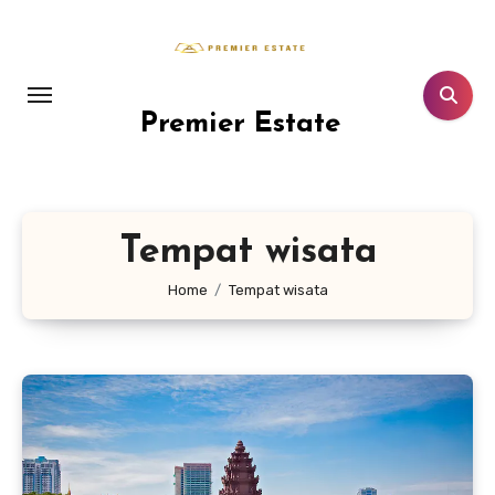
Lewati
ke
konten
Premier Estate
Tempat wisata
Home
Tempat wisata