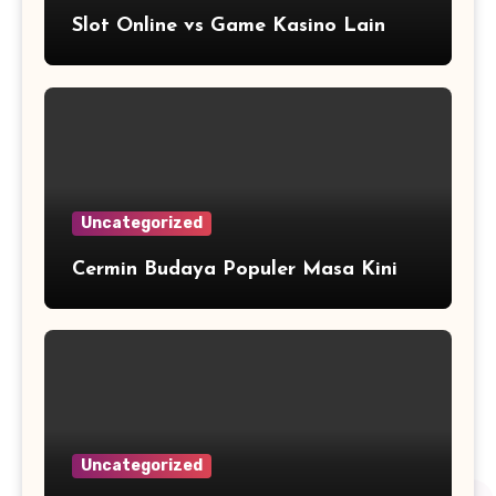
Slot Online vs Game Kasino Lain
Uncategorized
Cermin Budaya Populer Masa Kini
Uncategorized