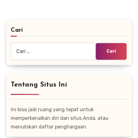
Cari
Cari
untuk:
Tentang Situs Ini
Ini bisa jadi ruang yang tepat untuk
memperkenalkan diri dan situs Anda, atau
menuliskan daftar penghargaan.