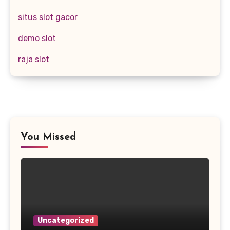
situs slot gacor
demo slot
raja slot
You Missed
Uncategorized