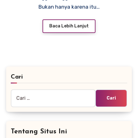
Bukan hanya karena itu…
Baca Lebih Lanjut
Cari
Cari
untuk:
Tentang Situs Ini