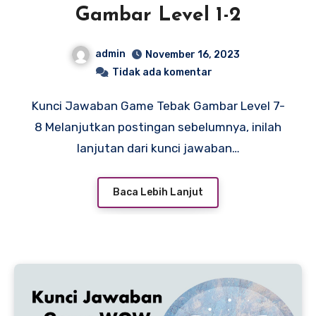
Gambar Level 1-2
admin
November 16, 2023
Tidak ada komentar
Kunci Jawaban Game Tebak Gambar Level 7-
8 Melanjutkan postingan sebelumnya, inilah
lanjutan dari kunci jawaban…
Baca Lebih Lanjut