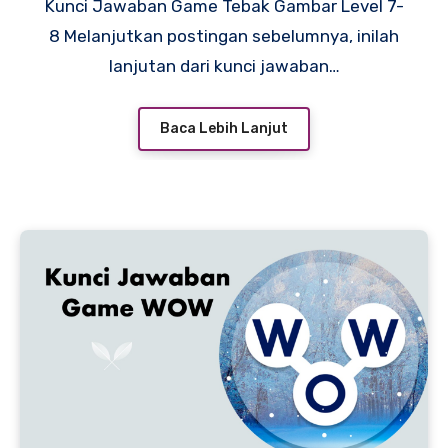
Kunci Jawaban Game Tebak Gambar Level 7-
8 Melanjutkan postingan sebelumnya, inilah
lanjutan dari kunci jawaban…
Baca Lebih Lanjut