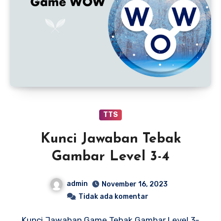
TTS
Kunci Jawaban Tebak
Gambar Level 3-4
admin
November 16, 2023
Tidak ada komentar
Kunci Jawaban Game Tebak Gambar Level 3-