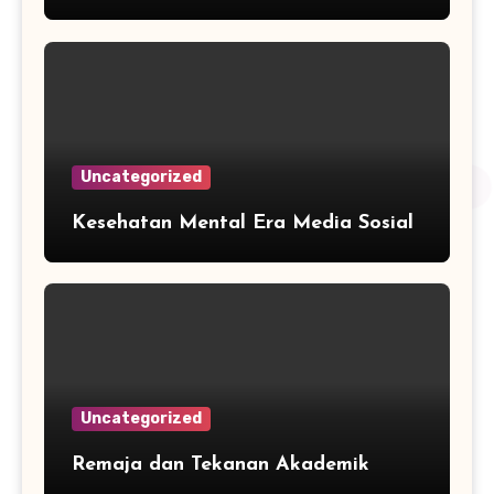
Uncategorized
Kesehatan Mental Era Media Sosial
Uncategorized
Remaja dan Tekanan Akademik