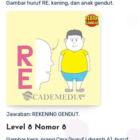
Gambar huruf RE, kening, dan anak gendut.
Jawaban: REKENING GENDUT.
Level 8 Nomor 8
Gambar kera, orang Cina (huruf I diganti A), huruf