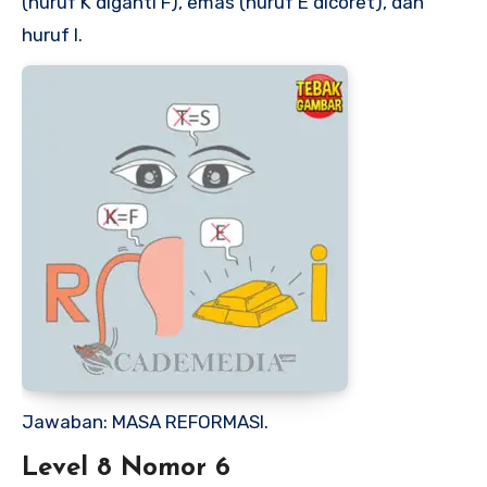
(huruf K diganti F), emas (huruf E dicoret), dan
huruf I.
Jawaban: MASA REFORMASI.
Level 8 Nomor 6