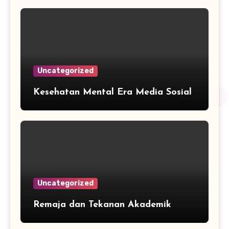
Uncategorized
Kesehatan Mental Era Media Sosial
Uncategorized
Remaja dan Tekanan Akademik